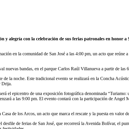
ón y alegría con la celebración de sus ferias patronales en honor a
inación en la comunidad de San José a las 4:00 pm, un acto que reúne a 
val nuevas bandas, en el parque Carlos Raúl Villanueva a partir de las
uerte de la noche. Este tradicional evento se realizará en la Concha Acús
 Drija.
será el epicentro de una exposición fotográfica denominada “Turiamo: u
comenzará a las 9:00 pm. El evento contará con la participación de An
 la Casa de los Arcos, un acto que marca el rescate y la puesta en valo
l desfile de ferias de San José, que recorrerá la Avenida Bolívar, el pun
s festividades.