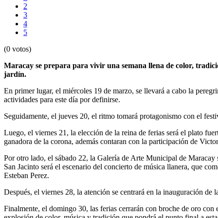
2
3
4
5
(0 votos)
Maracay se prepara para vivir una semana llena de color, tradici
jardín.
En primer lugar, el miércoles 19 de marzo, se llevará a cabo la peregr
actividades para este día por definirse.
Seguidamente, el jueves 20, el ritmo tomará protagonismo con el festi
Luego, el viernes 21, la elección de la reina de ferias será el plato f
ganadora de la corona, además contaran con la participación de Victor
Por otro lado, el sábado 22, la Galería de Arte Municipal de Maracay 
San Jacinto será el escenario del concierto de música llanera, que 
Esteban Perez.
Después, el viernes 28, la atención se centrará en la inauguración de
Finalmente, el domingo 30, las ferias cerrarán con broche de oro con e
explosión de color, música y tradición que pondrá el punto final a esta