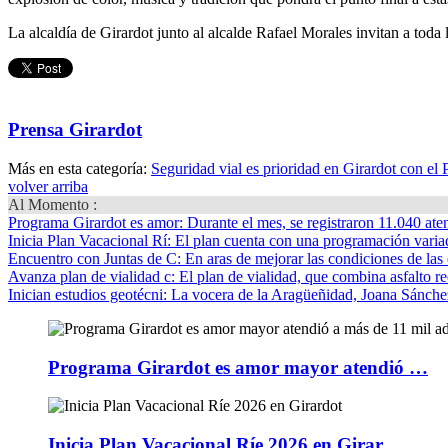
La alcaldía de Girardot junto al alcalde Rafael Morales invitan a toda l
Prensa Girardot
Más en esta categoría:
Seguridad vial es prioridad en Girardot con el
volver arriba
Al Momento :
Programa Girardot es amor
: Durante el mes, se registraron 11.040 ate
Inicia Plan Vacacional Rí
: El plan cuenta con una programación variad
Encuentro con Juntas de C
: En aras de mejorar las condiciones de las 
Avanza plan de vialidad c
: El plan de vialidad, que combina asfalto re
Inician estudios geotécni
: La vocera de la Aragüeñidad, Joana Sánchez
Programa Girardot es amor mayor atendió …
Inicia Plan Vacacional Ríe 2026 en Girar…