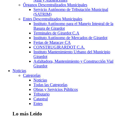
Niña y Adolescentes
Órganos Descentralizados Municipales
Servicio Autónomo de Tributación Municipal
(SATRIM)
Entes Descentralizados Municipales
Instituto Autónomo para el Manejo Integral de la
Basura de Girardot
Terminales de Girardot C.A
Instituto Autónomo de Mercados de Girardot
Ferias de Maracay CA
CONSTRUGIRARDOT C.A.
Instituto Mantenimiento Urbano del Municipio
Girardot
Asfaltadora, Mantenimiento y Construcción Vial
Girardot
Noticias
Categorías
Noticias
Todas las Categorías
Obras y Servicios Públicos
Tributario
Catastral
Entes
Lo más Leido