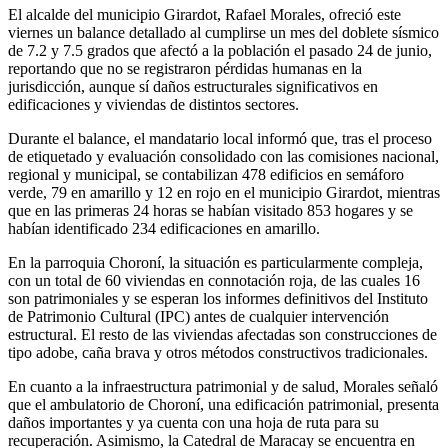
El alcalde del municipio Girardot, Rafael Morales, ofreció este
viernes un balance detallado al cumplirse un mes del doblete sísmico
de 7.2 y 7.5 grados que afectó a la población el pasado 24 de junio,
reportando que no se registraron pérdidas humanas en la
jurisdicción, aunque sí daños estructurales significativos en
edificaciones y viviendas de distintos sectores.
Durante el balance, el mandatario local informó que, tras el proceso
de etiquetado y evaluación consolidado con las comisiones nacional,
regional y municipal, se contabilizan 478 edificios en semáforo
verde, 79 en amarillo y 12 en rojo en el municipio Girardot, mientras
que en las primeras 24 horas se habían visitado 853 hogares y se
habían identificado 234 edificaciones en amarillo.
En la parroquia Choroní, la situación es particularmente compleja,
con un total de 60 viviendas en connotación roja, de las cuales 16
son patrimoniales y se esperan los informes definitivos del Instituto
de Patrimonio Cultural (IPC) antes de cualquier intervención
estructural. El resto de las viviendas afectadas son construcciones de
tipo adobe, caña brava y otros métodos constructivos tradicionales.
En cuanto a la infraestructura patrimonial y de salud, Morales señaló
que el ambulatorio de Choroní, una edificación patrimonial, presenta
daños importantes y ya cuenta con una hoja de ruta para su
recuperación. Asimismo, la Catedral de Maracay se encuentra en