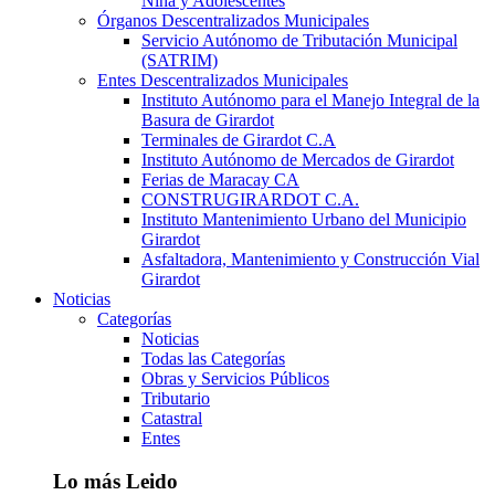
Niña y Adolescentes
Órganos Descentralizados Municipales
Servicio Autónomo de Tributación Municipal
(SATRIM)
Entes Descentralizados Municipales
Instituto Autónomo para el Manejo Integral de la
Basura de Girardot
Terminales de Girardot C.A
Instituto Autónomo de Mercados de Girardot
Ferias de Maracay CA
CONSTRUGIRARDOT C.A.
Instituto Mantenimiento Urbano del Municipio
Girardot
Asfaltadora, Mantenimiento y Construcción Vial
Girardot
Noticias
Categorías
Noticias
Todas las Categorías
Obras y Servicios Públicos
Tributario
Catastral
Entes
Lo más Leido