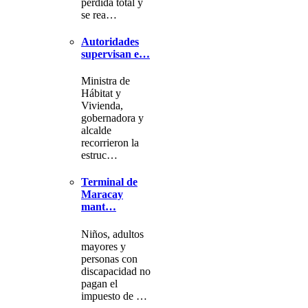
pérdida total y
se rea…
Autoridades
supervisan e…
Ministra de
Hábitat y
Vivienda,
gobernadora y
alcalde
recorrieron la
estruc…
Terminal de
Maracay
mant…
Niños, adultos
mayores y
personas con
discapacidad no
pagan el
impuesto de …