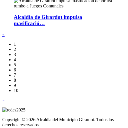
Alcaldía de Girardot impulsa
masificació…
«
1
2
3
4
5
6
7
8
9
10
»
Copyright © 2026 Alcaldía del Municipio Girardot. Todos los
derechos reservados.