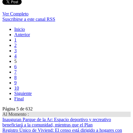
Ver Completo
Suscribirse a este canal RSS
Inicio
Anterior
1
2
3
4
5
6
7
8
9
10
Siguiente
Final
Página 5 de 632
Al Momento :
Inauguran Parque de la Ar
: Espacio deportivo y recreativo
beneficiará a la comunidad, mientras que el Plan
Registro Único de Viviend
: El censo está dirigido a hogares con