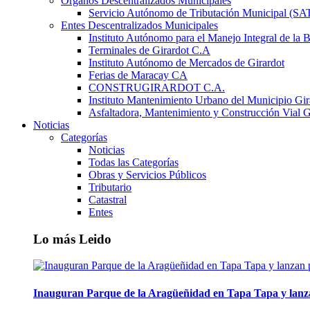
Órganos Descentralizados Municipales
Servicio Autónomo de Tributación Municipal (S
Entes Descentralizados Municipales
Instituto Autónomo para el Manejo Integral de la 
Terminales de Girardot C.A
Instituto Autónomo de Mercados de Girardot
Ferias de Maracay CA
CONSTRUGIRARDOT C.A.
Instituto Mantenimiento Urbano del Municipio Gir
Asfaltadora, Mantenimiento y Construcción Vial G
Noticias
Categorías
Noticias
Todas las Categorías
Obras y Servicios Públicos
Tributario
Catastral
Entes
Lo más Leido
Inauguran Parque de la Aragüeñidad en Tapa Tapa y lanz