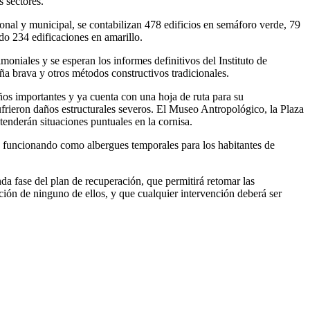
s sectores.
onal y municipal, se contabilizan 478 edificios en semáforo verde, 79
do 234 edificaciones en amarillo.
moniales y se esperan los informes definitivos del Instituto de
aña brava y otros métodos constructivos tradicionales.
ños importantes y ya cuenta con una hoja de ruta para su
ufrieron daños estructurales severos. El Museo Antropológico, la Plaza
enderán situaciones puntuales en la cornisa.
, funcionando como albergues temporales para los habitantes de
da fase del plan de recuperación, que permitirá retomar las
ición de ninguno de ellos, y que cualquier intervención deberá ser