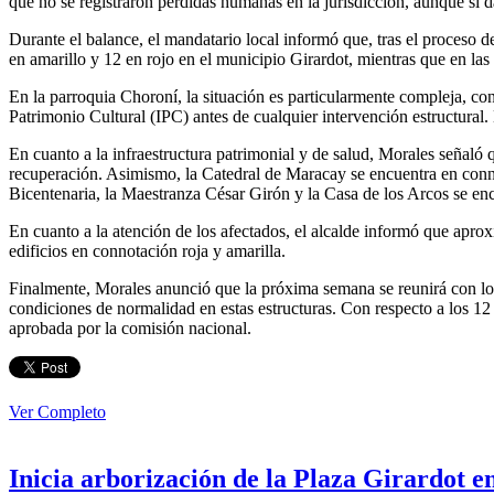
que no se registraron pérdidas humanas en la jurisdicción, aunque sí da
Durante el balance, el mandatario local informó que, tras el proceso 
en amarillo y 12 en rojo en el municipio Girardot, mientras que en las
En la parroquia Choroní, la situación es particularmente compleja, con 
Patrimonio Cultural (IPC) antes de cualquier intervención estructural.
En cuanto a la infraestructura patrimonial y de salud, Morales señaló
recuperación. Asimismo, la Catedral de Maracay se encuentra en connot
Bicentenaria, la Maestranza César Girón y la Casa de los Arcos se enc
En cuanto a la atención de los afectados, el alcalde informó que apr
edificios en connotación roja y amarilla.
Finalmente, Morales anunció que la próxima semana se reunirá con los 
condiciones de normalidad en estas estructuras. Con respecto a los 12 e
aprobada por la comisión nacional.
Ver Completo
Inicia arborización de la Plaza Girardot 