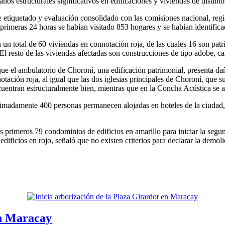
ños estructurales significativos en edificaciones y viviendas de distinto
de etiquetado y evaluación consolidado con las comisiones nacional, regi
 primeras 24 horas se habían visitado 853 hogares y se habían identifica
un total de 60 viviendas en connotación roja, de las cuales 16 son patri
 El resto de las viviendas afectadas son construcciones de tipo adobe, c
 que el ambulatorio de Choroní, una edificación patrimonial, presenta da
ación roja, al igual que las dos iglesias principales de Choroní, que s
uentran estructuralmente bien, mientras que en la Concha Acústica se at
oximadamente 400 personas permanecen alojadas en hoteles de la ciudad
primeros 79 condominios de edificios en amarillo para iniciar la segun
dificios en rojo, señaló que no existen criterios para declarar la demol
en Maracay