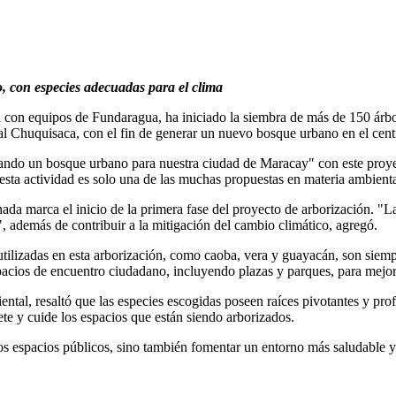
, con especies adecuadas para el clima
 con equipos de Fundaragua, ha iniciado la siembra de más de 150 árbole
l Chuquisaca, con el fin de generar un nuevo bosque urbano en el centr
ando un bosque urbano para nuestra ciudad de Maracay" con este proyect
ta actividad es solo una de las muchas propuestas en materia ambiental
jornada marca el inicio de la primera fase del proyecto de arborizació
, además de contribuir a la mitigación del cambio climático, agregó.
ilizadas en esta arborización, como caoba, vera y guayacán, son siempr
pacios de encuentro ciudadano, incluyendo plazas y parques, para mejor
al, resaltó que las especies escogidas poseen raíces pivotantes y profu
te y cuide los espacios que están siendo arborizados.
los espacios públicos, sino también fomentar un entorno más saludable y