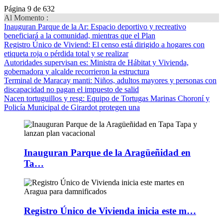
Página 9 de 632
Al Momento :
Inauguran Parque de la Ar
: Espacio deportivo y recreativo
beneficiará a la comunidad, mientras que el Plan
Registro Único de Viviend
: El censo está dirigido a hogares con
etiqueta roja o pérdida total y se realizar
Autoridades supervisan es
: Ministra de Hábitat y Vivienda,
gobernadora y alcalde recorrieron la estructura
Terminal de Maracay manti
: Niños, adultos mayores y personas con
discapacidad no pagan el impuesto de salid
Nacen tortuguillos y resg
: Equipo de Tortugas Marinas Choroní y
Policía Municipal de Girardot protegen una
Inauguran Parque de la Aragüeñidad en
Ta…
Registro Único de Vivienda inicia este m…