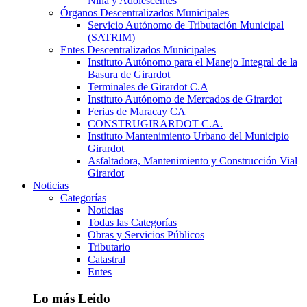
Niña y Adolescentes
Órganos Descentralizados Municipales
Servicio Autónomo de Tributación Municipal
(SATRIM)
Entes Descentralizados Municipales
Instituto Autónomo para el Manejo Integral de la
Basura de Girardot
Terminales de Girardot C.A
Instituto Autónomo de Mercados de Girardot
Ferias de Maracay CA
CONSTRUGIRARDOT C.A.
Instituto Mantenimiento Urbano del Municipio
Girardot
Asfaltadora, Mantenimiento y Construcción Vial
Girardot
Noticias
Categorías
Noticias
Todas las Categorías
Obras y Servicios Públicos
Tributario
Catastral
Entes
Lo más Leido