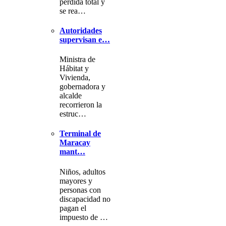
pérdida total y
se rea…
Autoridades
supervisan e…
Ministra de
Hábitat y
Vivienda,
gobernadora y
alcalde
recorrieron la
estruc…
Terminal de
Maracay
mant…
Niños, adultos
mayores y
personas con
discapacidad no
pagan el
impuesto de …