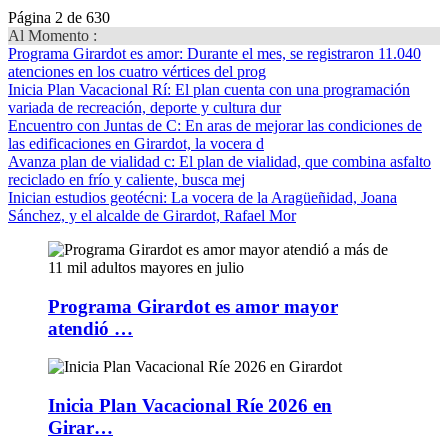
Página 2 de 630
Al Momento :
Programa Girardot es amor
: Durante el mes, se registraron 11.040
atenciones en los cuatro vértices del prog
Inicia Plan Vacacional Rí
: El plan cuenta con una programación
variada de recreación, deporte y cultura dur
Encuentro con Juntas de C
: En aras de mejorar las condiciones de
las edificaciones en Girardot, la vocera d
Avanza plan de vialidad c
: El plan de vialidad, que combina asfalto
reciclado en frío y caliente, busca mej
Inician estudios geotécni
: La vocera de la Aragüeñidad, Joana
Sánchez, y el alcalde de Girardot, Rafael Mor
Programa Girardot es amor mayor
atendió …
Inicia Plan Vacacional Ríe 2026 en
Girar…