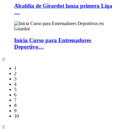
Alcaldía de Girardot lanza primera Liga
…
Inicia Curso para Entrenadores
Deportivo…
«
1
2
3
4
5
6
7
8
9
10
»