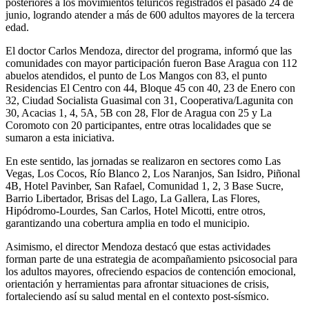
posteriores a los movimientos telúricos registrados el pasado 24 de
junio, logrando atender a más de 600 adultos mayores de la tercera
edad.
El doctor Carlos Mendoza, director del programa, informó que las
comunidades con mayor participación fueron Base Aragua con 112
abuelos atendidos, el punto de Los Mangos con 83, el punto
Residencias El Centro con 44, Bloque 45 con 40, 23 de Enero con
32, Ciudad Socialista Guasimal con 31, Cooperativa/Lagunita con
30, Acacias 1, 4, 5A, 5B con 28, Flor de Aragua con 25 y La
Coromoto con 20 participantes, entre otras localidades que se
sumaron a esta iniciativa.
En este sentido, las jornadas se realizaron en sectores como Las
Vegas, Los Cocos, Río Blanco 2, Los Naranjos, San Isidro, Piñonal
4B, Hotel Pavinber, San Rafael, Comunidad 1, 2, 3 Base Sucre,
Barrio Libertador, Brisas del Lago, La Gallera, Las Flores,
Hipódromo-Lourdes, San Carlos, Hotel Micotti, entre otros,
garantizando una cobertura amplia en todo el municipio.
Asimismo, el director Mendoza destacó que estas actividades
forman parte de una estrategia de acompañamiento psicosocial para
los adultos mayores, ofreciendo espacios de contención emocional,
orientación y herramientas para afrontar situaciones de crisis,
fortaleciendo así su salud mental en el contexto post-sísmico.