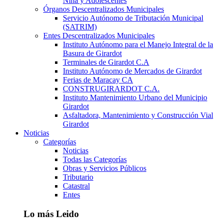
Niña y Adolescentes
Órganos Descentralizados Municipales
Servicio Autónomo de Tributación Municipal
(SATRIM)
Entes Descentralizados Municipales
Instituto Autónomo para el Manejo Integral de la
Basura de Girardot
Terminales de Girardot C.A
Instituto Autónomo de Mercados de Girardot
Ferias de Maracay CA
CONSTRUGIRARDOT C.A.
Instituto Mantenimiento Urbano del Municipio
Girardot
Asfaltadora, Mantenimiento y Construcción Vial
Girardot
Noticias
Categorías
Noticias
Todas las Categorías
Obras y Servicios Públicos
Tributario
Catastral
Entes
Lo más Leido