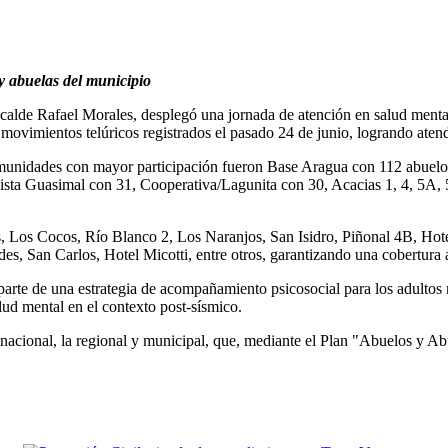
y abuelas del municipio
alde Rafael Morales, desplegó una jornada de atención en salud mental
 movimientos telúricos registrados el pasado 24 de junio, logrando aten
omunidades con mayor participación fueron Base Aragua con 112 abuelos
ista Guasimal con 31, Cooperativa/Lagunita con 30, Acacias 1, 4, 5A
as, Los Cocos, Río Blanco 2, Los Naranjos, San Isidro, Piñonal 4B, Ho
s, San Carlos, Hotel Micotti, entre otros, garantizando una cobertura 
arte de una estrategia de acompañamiento psicosocial para los adultos
alud mental en el contexto post-sísmico.
vo nacional, la regional y municipal, que, mediante el Plan "Abuelos y Ab