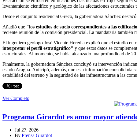
Esta acción se enfoca en edificaciones clasificadas en 'rojo' según el
levantamiento científico y geológico de las afectaciones estructurales 
Desde el conjunto residencial Greco, la gobernadora Sánchez destacó l
Añadió que
"los estudios de suelo correspondientes a las edifica
reciente reunión de la comisión presidencial. La mandataria también me
El ingeniero geólogo José Vicente Heredia explicó que el estudio en c
interpretar el perfil estratigráfico"
y que estos datos se complementa
estructurales. Al momento, se había alcanzado una profundidad de 20 m
Finalmente, la gobernadora Sánchez concluyó su intervención indicand
estado Aragua. Anticipó, además, que esta información consolidada se
estabilidad del terreno y la seguridad de las infraestructuras a las com
Ver Completo
Programa Girardot es amor mayor atiende
Jul 27, 2026
By
Prensa Girardot