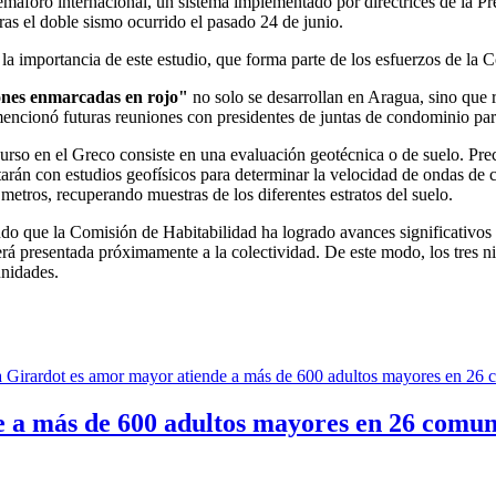
 semáforo internacional, un sistema implementado por directrices de la P
tras el doble sismo ocurrido el pasado 24 de junio.
a importancia de este estudio, que forma parte de los esfuerzos de la 
ciones enmarcadas en rojo"
no solo se desarrollan en Aragua, sino que 
ncionó futuras reuniones con presidentes de juntas de condominio para i
urso en el Greco consiste en una evaluación geotécnica o de suelo. Pre
rán con estudios geofísicos para determinar la velocidad de ondas de c
etros, recuperando muestras de los diferentes estratos del suelo.
o que la Comisión de Habitabilidad ha logrado avances significativos en
rá presentada próximamente a la colectividad. De este modo, los tres ni
unidades.
 a más de 600 adultos mayores en 26 comu