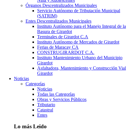
Niña y Adolescentes
Órganos Descentralizados Municipales
Servicio Autónomo de Tributación Municipal
(SATRIM)
Entes Descentralizados Municipales
Instituto Autónomo para el Manejo Integral de la
Basura de Girardot
Terminales de Girardot C.A
Instituto Autónomo de Mercados de Girardot
Ferias de Maracay CA
CONSTRUGIRARDOT C.A.
Instituto Mantenimiento Urbano del Municipio
Girardot
Asfaltadora, Mantenimiento y Construcción Vial
Girardot
Noticias
Categorías
Noticias
Todas las Categorías
Obras y Servicios Públicos
Tributario
Catastral
Entes
Lo más Leido