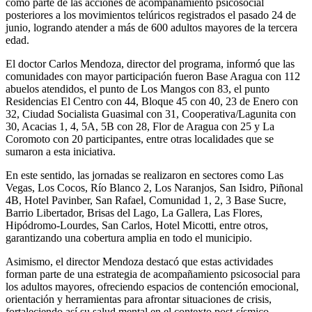
como parte de las acciones de acompañamiento psicosocial
posteriores a los movimientos telúricos registrados el pasado 24 de
junio, logrando atender a más de 600 adultos mayores de la tercera
edad.
El doctor Carlos Mendoza, director del programa, informó que las
comunidades con mayor participación fueron Base Aragua con 112
abuelos atendidos, el punto de Los Mangos con 83, el punto
Residencias El Centro con 44, Bloque 45 con 40, 23 de Enero con
32, Ciudad Socialista Guasimal con 31, Cooperativa/Lagunita con
30, Acacias 1, 4, 5A, 5B con 28, Flor de Aragua con 25 y La
Coromoto con 20 participantes, entre otras localidades que se
sumaron a esta iniciativa.
En este sentido, las jornadas se realizaron en sectores como Las
Vegas, Los Cocos, Río Blanco 2, Los Naranjos, San Isidro, Piñonal
4B, Hotel Pavinber, San Rafael, Comunidad 1, 2, 3 Base Sucre,
Barrio Libertador, Brisas del Lago, La Gallera, Las Flores,
Hipódromo-Lourdes, San Carlos, Hotel Micotti, entre otros,
garantizando una cobertura amplia en todo el municipio.
Asimismo, el director Mendoza destacó que estas actividades
forman parte de una estrategia de acompañamiento psicosocial para
los adultos mayores, ofreciendo espacios de contención emocional,
orientación y herramientas para afrontar situaciones de crisis,
fortaleciendo así su salud mental en el contexto post-sísmico.