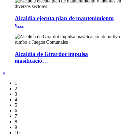
Alcaldía ejecuta plan de mantenimiento
y…
Alcaldía de Girardot impulsa
masificació…
«
1
2
3
4
5
6
7
8
9
10