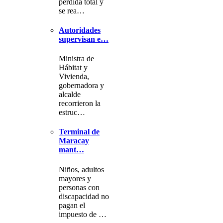
pérdida total y
se rea…
Autoridades
supervisan e…
Ministra de
Hábitat y
Vivienda,
gobernadora y
alcalde
recorrieron la
estruc…
Terminal de
Maracay
mant…
Niños, adultos
mayores y
personas con
discapacidad no
pagan el
impuesto de …