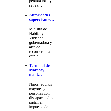
pérdida total y
se rea…
Autoridades
supervisan e…
Ministra de
Hábitat y
Vivienda,
gobernadora y
alcalde
recorrieron la
estruc…
Terminal de
Maracay
mant…
Niños, adultos
mayores y
personas con
discapacidad no
pagan el
impuesto de …