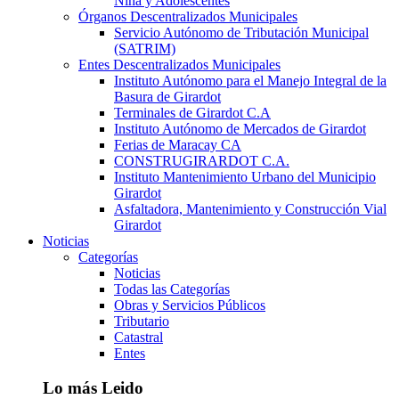
Niña y Adolescentes
Órganos Descentralizados Municipales
Servicio Autónomo de Tributación Municipal
(SATRIM)
Entes Descentralizados Municipales
Instituto Autónomo para el Manejo Integral de la
Basura de Girardot
Terminales de Girardot C.A
Instituto Autónomo de Mercados de Girardot
Ferias de Maracay CA
CONSTRUGIRARDOT C.A.
Instituto Mantenimiento Urbano del Municipio
Girardot
Asfaltadora, Mantenimiento y Construcción Vial
Girardot
Noticias
Categorías
Noticias
Todas las Categorías
Obras y Servicios Públicos
Tributario
Catastral
Entes
Lo más Leido