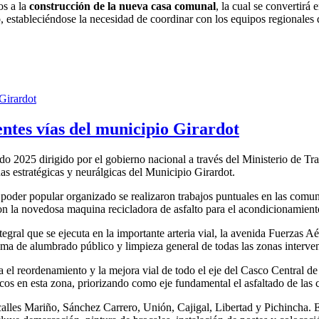
os a la
construcción de la nueva casa comunal
, la cual se convertirá
o, estableciéndose la necesidad de coordinar con los equipos regionales
entes vías del municipio Girardot
o 2025 dirigido por el gobierno nacional a través del Ministerio de Tra
nas estratégicas y neurálgicas del Municipio Girardot.
poder popular organizado se realizaron trabajos puntuales en las comu
con la novedosa maquina recicladora de asfalto para el acondicionamient
tegral que se ejecuta en la importante arteria vial, la avenida Fuerzas A
tema de alumbrado público y limpieza general de todas las zonas interve
a el reordenamiento y la mejora vial de todo el eje del Casco Central d
cos en esta zona, priorizando como eje fundamental el asfaltado de las c
calles Mariño, Sánchez Carrero, Unión, Cajigal, Libertad y Pichincha. E