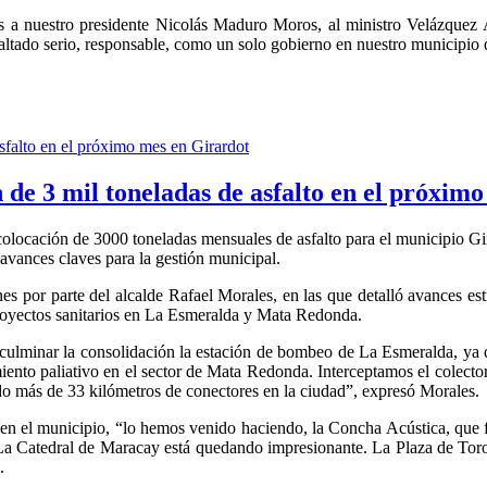
s a nuestro presidente Nicolás Maduro Moros, al ministro Velázquez
altado serio, responsable, como un solo gobierno en nuestro municipio 
 de 3 mil toneladas de asfalto en el próxim
colocación de 3000 toneladas mensuales de asfalto para el municipio Gi
vances claves para la gestión municipal.
es por parte del alcalde Rafael Morales, en las que detalló avances e
 proyectos sanitarios en La Esmeralda y Mata Redonda.
 culminar la consolidación la estación de bombeo de La Esmeralda, ya 
nto paliativo en el sector de Mata Redonda. Interceptamos el colector 
ado más de 33 kilómetros de conectores en la ciudad”, expresó Morales.
 en el municipio, “lo hemos venido haciendo, la Concha Acústica, que 
La Catedral de Maracay está quedando impresionante. La Plaza de Toros
.