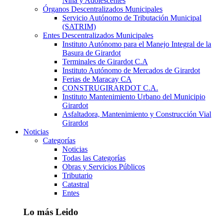
Niña y Adolescentes
Órganos Descentralizados Municipales
Servicio Autónomo de Tributación Municipal
(SATRIM)
Entes Descentralizados Municipales
Instituto Autónomo para el Manejo Integral de la
Basura de Girardot
Terminales de Girardot C.A
Instituto Autónomo de Mercados de Girardot
Ferias de Maracay CA
CONSTRUGIRARDOT C.A.
Instituto Mantenimiento Urbano del Municipio
Girardot
Asfaltadora, Mantenimiento y Construcción Vial
Girardot
Noticias
Categorías
Noticias
Todas las Categorías
Obras y Servicios Públicos
Tributario
Catastral
Entes
Lo más Leido