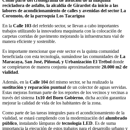
Como parte del cronograma de atención de la máquina
recicladora de asfalto, la alcaldía de Girardot da inicio a las
labores de acondicionamiento de calles y avenidas del sector La
Coromoto, de la parroquia Los Tacarigua
En la
Calle 103
del referido sector, se llevan a cabo importantes
trabajos utilizando la innovadora maquinaria con la colocación de
carpetas corridas de pavimento mejorando la infraestructura vial de
manera eficiente y sostenible.
Es importante mencionar que este sector es la quinta comunidad
beneficiada con esta tecnología, sumándose las comunidades de
La
Maracaya, San José, Piñonal, y Urbanización El Trébol
donde
se completaron de manera conjunta aproximadamente
20.000 m2 de
vialidad
.
Además, en la
Calle 104
del mismo sector, se ha realizado la
sustitución y reparación puntual
de un colector de aguas servidas.
Estas mejoras forman parte de los reportes de los vecinos y vecinas a
través del sistema
1x10 del Buen Gobierno
, dicha acción garantiza
mejorar la calidad de vida de los habitantes de la zona.
Como parte de las tareas integrales para el acondicionamiento de la
vialidad, se estará cumpliendo con la modernización del
alumbrado
público
, instalando lámparas de
tecnología LED
. Es de suma
importancia la ejecución de estos trabajos para el desarrollo urbano y