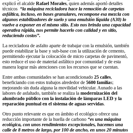
explicó el alcalde
Rafael Morales
, quien además aportó detalles
técnicos
“la máquina recicladora hace la remoción de carpetas
asfáltica, incluso, en bases granulares, recompone esa mezcla con
algunos estabilizadores de suelo y una emulsión líquida (A30) lo
vuelve a exponer en el mismo sitio. Esto nos brinda una capacidad
operativa rápida, nos permite hacerlo con calidad y en sitio,
reduciendo costos”.
La recicladora de asfalto aparte de trabajar con la emulsión, también
puede estabilizar la base y sub-base con la utilización de cemento,
permitiendo ejecutar la colocación de micro carpetas de pavimentó,
esto reduce el uso de material asfáltico por comunidad y de esta
manera lograr más atenciones con los recursos que se cuentan.
Entre ambas comunidades se han acondicionado
25 calles
,
beneficiando con estos trabajos alrededor de
5600 familia
s;
mejorando sin duda alguna la movilidad vehicular. Aunado a las
labores de asfaltado, también se realiza la
modernización del
alumbrado público con la instalación de lámparas LED y la
reparación puntual en el sistema de aguas servidas
.
Otro punto relevante es que en ámbito el ecológico ofrece una
reducción importante de la huella de carbono
“es una máquina
ecológica, con unos rendimientos excepcionales, hacemos una
calle de 8 metros de largo, por 100 de ancho, en unos 20 minutos