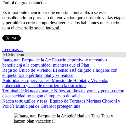
Futbol de grama sintética.
Es importante mencionar que en esta icónica plaza se está
consolidando un proyecto de renovación que consta de varias etapas
y permitirá a corto tiempo devolverles a los habitantes un espacio
para el desarrollo social integral.
Leer más ...
Al Momento :
Inauguran Parque de la Ar
: Espacio deportivo y recreativo
beneficiará a la comunidad, mientras que el Plan
Registro Único de Viviend
: El censo está dirigido a hogares con
etiqueta roja o pérdida total y se realizar
Autoridades supervisan es
: Ministra de Hábitat y Vivienda,
gobernadora y alcalde recorrieron la estructura
Terminal de Maracay manti
: Niños, adultos mayores y personas con
discapacidad no pagan el impuesto de salid
Nacen tortuguillos y resg
: Equipo de Tortugas Marinas Choroní y
Policía Municipal de Girardot protegen una