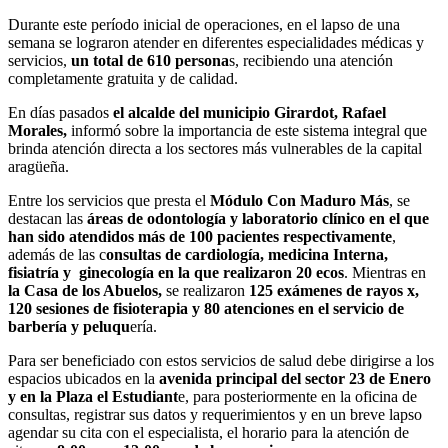
Durante este período inicial de operaciones, en el lapso de una
semana se lograron atender en diferentes especialidades médicas y
servicios,
un total de 610 persona
s, recibiendo una atención
completamente gratuita y de calidad.
En días pasados
el alcalde del municipio Girardot, Rafael
Morales,
informó sobre la importancia de este sistema integral que
brinda atención directa a los sectores más vulnerables de la capital
aragüeña.
Entre los servicios que presta el
Módulo Con Maduro Más
, se
destacan las
áreas de odontología y laboratorio clínico en el que
han sido atendidos más de 100 pacientes respectivamente
,
además de las c
onsultas de cardiología, medicina Interna,
fisiatría y ginecología en la que realizaron 20 ecos
. Mientras en
la Casa de los Abuelos,
se realizaron
125 exámenes de rayos x,
120 sesiones de fisioterapia y 80 atenciones en el servicio de
barbería y peluqu
ería.
Para ser beneficiado con estos servicios de salud debe dirigirse a los
espacios ubicados en la
avenida principal del sector 23 de Enero
y en la Plaza el Estudiant
e, para posteriormente en la oficina de
consultas, registrar sus datos y requerimientos y en un breve lapso
agendar su cita con el especialista, el horario para la atención de