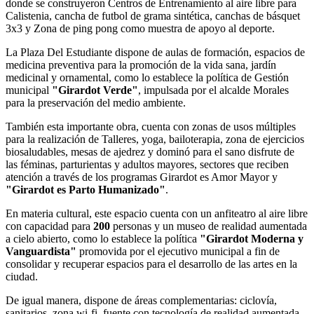
donde se construyeron Centros de Entrenamiento al aire libre para
Calistenia, cancha de futbol de grama sintética, canchas de básquet
3x3 y Zona de ping pong como muestra de apoyo al deporte.
La Plaza Del Estudiante dispone de aulas de formación, espacios de
medicina preventiva para la promoción de la vida sana, jardín
medicinal y ornamental, como lo establece la política de Gestión
municipal
"Girardot Verde"
, impulsada por el alcalde Morales
para la preservación del medio ambiente.
También esta importante obra, cuenta con zonas de usos múltiples
para la realización de Talleres, yoga, bailoterapia, zona de ejercicios
biosaludables, mesas de ajedrez y dominó para el sano disfrute de
las féminas, parturientas y adultos mayores, sectores que reciben
atención a través de los programas Girardot es Amor Mayor y
"Girardot es Parto Humanizado"
.
En materia cultural, este espacio cuenta con un anfiteatro al aire libre
con capacidad para
200
personas y un museo de realidad aumentada
a cielo abierto, como lo establece la política
"Girardot Moderna y
Vanguardista"
promovida por el ejecutivo municipal a fin de
consolidar y recuperar espacios para el desarrollo de las artes en la
ciudad.
De igual manera, dispone de áreas complementarias: ciclovía,
sanitarios, zona wi-fi, fuente con tecnología de realidad aumentada,