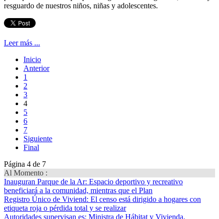
resguardo de nuestros niños, niñas y adolescentes.
Leer más ...
Inicio
Anterior
1
2
3
4
5
6
7
Siguiente
Final
Página 4 de 7
Al Momento :
Inauguran Parque de la Ar
: Espacio deportivo y recreativo
beneficiará a la comunidad, mientras que el Plan
Registro Único de Viviend
: El censo está dirigido a hogares con
etiqueta roja o pérdida total y se realizar
Autoridades supervisan es
: Ministra de Hábitat y Vivienda,