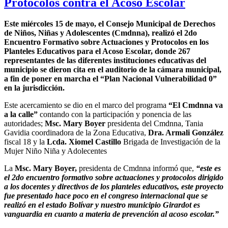
Protocolos contra el Acoso Escolar
Este miércoles 15 de mayo, el Consejo Municipal de Derechos
de Niños, Niñas y Adolescentes (Cmdnna), realizó el 2do
Encuentro Formativo sobre Actuaciones y Protocolos en los
Planteles Educativos para el Acoso Escolar, donde 267
representantes de las diferentes instituciones educativas del
municipio se dieron cita en el auditorio de la cámara municipal,
a fin de poner en marcha el “Plan Nacional Vulnerabilidad 0”
en la jurisdicción.
Este acercamiento se dio en el marco del programa
“El Cmdnna va
a la calle”
contando con la participación y ponencia de las
autoridades;
Msc. Mary Boyer
presidenta del Cmdnna, Tania
Gavidia coordinadora de la Zona Educativa,
Dra. Armali González
fiscal 18 y la
Lcda. Xiomel Castillo
Brigada de Investigación de la
Mujer Niño Niña y Adolecentes
La
Msc. Mary Boyer,
presidenta de Cmdnna informó que,
“este es
el 2do encuentro formativo sobre actuaciones y protocolos dirigido
a los docentes y directivos de los planteles educativos, este proyecto
fue presentado hace poco en el congreso internacional que se
realizó en el estado Bolívar y nuestro municipio Girardot es
vanguardia en cuanto a materia de prevención al acoso escolar.”