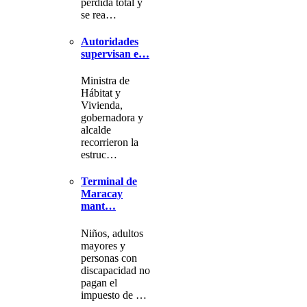
pérdida total y
se rea…
Autoridades
supervisan e…
Ministra de
Hábitat y
Vivienda,
gobernadora y
alcalde
recorrieron la
estruc…
Terminal de
Maracay
mant…
Niños, adultos
mayores y
personas con
discapacidad no
pagan el
impuesto de …