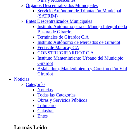
Niña y Adolescentes
Órganos Descentralizados Municipales
Servicio Autónomo de Tributación Municipal
(SATRIM)
Entes Descentralizados Municipales
Instituto Autónomo para el Manejo Integral de la
Basura de Girardot
Terminales de Girardot C.A
Instituto Autónomo de Mercados de Girardot
Ferias de Maracay CA
CONSTRUGIRARDOT C.A.
Instituto Mantenimiento Urbano del Municipio
Girardot
Asfaltadora, Mantenimiento y Construcción Vial
Girardot
Noticias
Categorías
Noticias
Todas las Categorías
Obras y Servicios Públicos
Tributario
Catastral
Entes
Lo más Leido