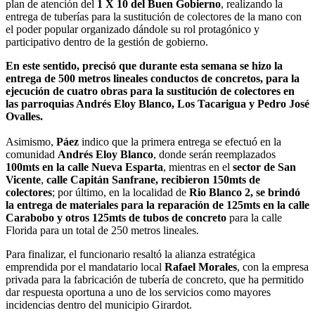
plan de atención del
1 X 10 del Buen Gobierno
, realizando la
entrega de tuberías para la sustitución de colectores de la mano con
el poder popular organizado dándole su rol protagónico y
participativo dentro de la gestión de gobierno.
En este sentido, precisó que durante esta semana se hizo la
entrega de 500 metros lineales conductos de concretos, para la
ejecución de cuatro obras para la sustitución de colectores en
las parroquias Andrés Eloy Blanco, Los Tacarigua y Pedro José
Ovalles.
Asimismo,
Páez
indico que la primera entrega se efectuó en la
comunidad
Andrés Eloy Blanco
, donde serán reemplazados
100mts en la calle Nueva Esparta
, mientras en el
sector de San
Vicente
,
calle Capitán Sanfrane, recibieron 150mts de
colectores
; por último, en la localidad de
Rio Blanco 2, se brindó
la entrega de materiales para la reparación de 125mts en la calle
Carabobo y otros 125mts de tubos de concreto
para la calle
Florida para un total de 250 metros lineales.
Para finalizar, el funcionario resaltó la alianza estratégica
emprendida por el mandatario local
Rafael Morales
, con la empresa
privada para la fabricación de tubería de concreto, que ha permitido
dar respuesta oportuna a uno de los servicios como mayores
incidencias dentro del municipio Girardot.