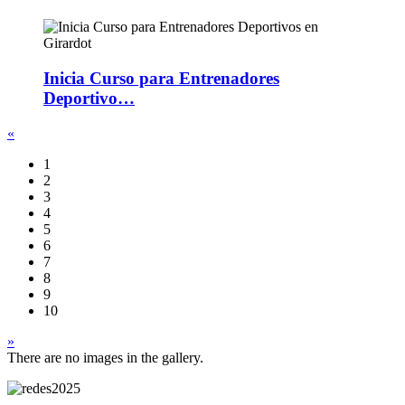
Inicia Curso para Entrenadores
Deportivo…
«
1
2
3
4
5
6
7
8
9
10
»
There are no images in the gallery.