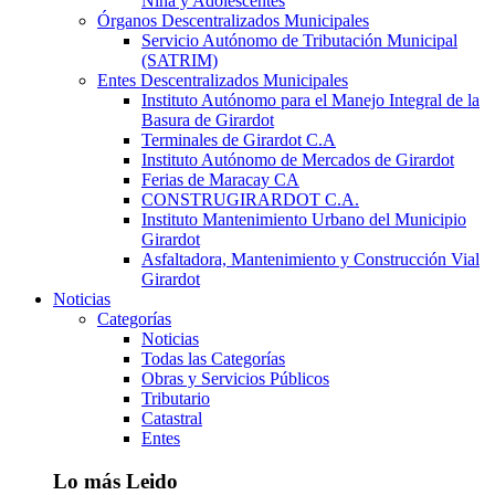
Niña y Adolescentes
Órganos Descentralizados Municipales
Servicio Autónomo de Tributación Municipal
(SATRIM)
Entes Descentralizados Municipales
Instituto Autónomo para el Manejo Integral de la
Basura de Girardot
Terminales de Girardot C.A
Instituto Autónomo de Mercados de Girardot
Ferias de Maracay CA
CONSTRUGIRARDOT C.A.
Instituto Mantenimiento Urbano del Municipio
Girardot
Asfaltadora, Mantenimiento y Construcción Vial
Girardot
Noticias
Categorías
Noticias
Todas las Categorías
Obras y Servicios Públicos
Tributario
Catastral
Entes
Lo más Leido