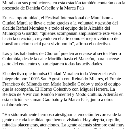
Mural con sus productores, en esta estación también contarán con la
presencia de Daniela Cabello y la Marca País.
En esta oportunidad, el Festival Internacional de Muralismo -
Ciudad Mural se lleva a cabo gracias a la voluntad y gestión del
alcalde Rafael Morales y a todo el equipo de la Alcaldía del
Municipio Girardot, “quienes acompañan ampliamente este vuelo
hacia la creación, creyendo en el arte como el mejor vehículo de
transformación social para vivir bonito”, afirma el colectivo.
Las y los habitantes de Choroní pueden acercarse al sector Puerto
Colombia, desde la calle Moriillo hasta el Malecón, para hacerse
parte del encuentro y participar en todas las actividades.
El colectivo que impulsa Ciudad Mural en toda Venezuela está
integrado por: 100% San Agustín con Reinaldo Mijares, el Frente
Francisco de Miranda con María Isabella Godoy y todo el equipo
que la acompaña, El Horno Colectivo con Miguel Herrera, La
Belleza de Vivir con Ramón Pimentel y Modo Cultura. Además en
esta edición se suman Garabato y la Marca País, junto a otros
colaboradores.
“Ha sido realmente hermoso atestiguar la emoción fervorosa de la
gente de cada localidad que hemos visitado. Hay alegría, orgullo,
miradas placenteras, atenciones. La gente además siempre está muy