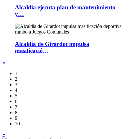
Alcaldía ejecuta plan de mantenimiento
y…
Alcaldía de Girardot impulsa
masificació…
«
1
2
3
4
5
6
7
8
9
10
»