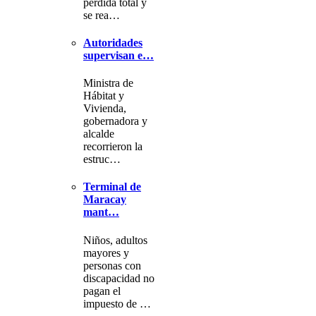
pérdida total y
se rea…
Autoridades
supervisan e…
Ministra de
Hábitat y
Vivienda,
gobernadora y
alcalde
recorrieron la
estruc…
Terminal de
Maracay
mant…
Niños, adultos
mayores y
personas con
discapacidad no
pagan el
impuesto de …