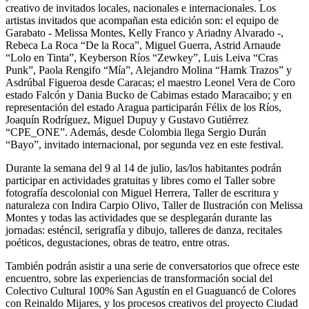
creativo de invitados locales, nacionales e internacionales. Los
artistas invitados que acompañan esta edición son: el equipo de
Garabato - Melissa Montes, Kelly Franco y Ariadny Alvarado -,
Rebeca La Roca “De la Roca”, Miguel Guerra, Astrid Arnaude
“Lolo en Tinta”, Keyberson Ríos “Zewkey”, Luis Leiva “Cras
Punk”, Paola Rengifo “Mía”, Alejandro Molina “Hamk Trazos” y
Asdrúbal Figueroa desde Caracas; el maestro Leonel Vera de Coro
estado Falcón y Dania Bucko de Cabimas estado Maracaibo; y en
representación del estado Aragua participarán Félix de los Ríos,
Joaquín Rodríguez, Miguel Dupuy y Gustavo Gutiérrez
“CPE_ONE”. Además, desde Colombia llega Sergio Durán
“Bayo”, invitado internacional, por segunda vez en este festival.
Durante la semana del 9 al 14 de julio, las/los habitantes podrán
participar en actividades gratuitas y libres como el Taller sobre
fotografía descolonial con Miguel Herrera, Taller de escritura y
naturaleza con Indira Carpio Olivo, Taller de Ilustración con Melissa
Montes y todas las actividades que se desplegarán durante las
jornadas: esténcil, serigrafía y dibujo, talleres de danza, recitales
poéticos, degustaciones, obras de teatro, entre otras.
También podrán asistir a una serie de conversatorios que ofrece este
encuentro, sobre las experiencias de transformación social del
Colectivo Cultural 100% San Agustín en el Guaguancó de Colores
con Reinaldo Mijares, y los procesos creativos del proyecto Ciudad