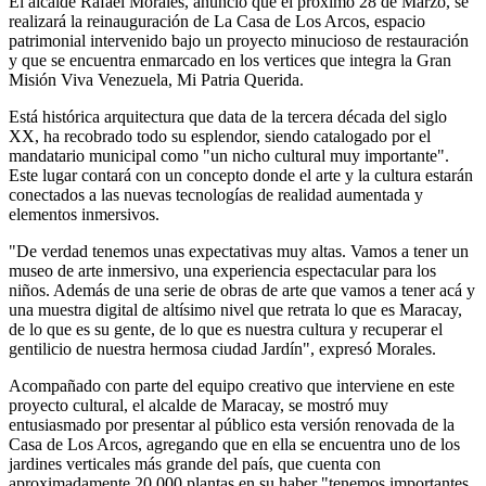
El alcalde Rafael Morales, anunció que el próximo 28 de Marzo, se
realizará la reinauguración de La Casa de Los Arcos, espacio
patrimonial intervenido bajo un proyecto minucioso de restauración
y que se encuentra enmarcado en los vertices que integra la Gran
Misión Viva Venezuela, Mi Patria Querida.
Está histórica arquitectura que data de la tercera década del siglo
XX, ha recobrado todo su esplendor, siendo catalogado por el
mandatario municipal como "un nicho cultural muy importante".
Este lugar contará con un concepto donde el arte y la cultura estarán
conectados a las nuevas tecnologías de realidad aumentada y
elementos inmersivos.
"De verdad tenemos unas expectativas muy altas. Vamos a tener un
museo de arte inmersivo, una experiencia espectacular para los
niños. Además de una serie de obras de arte que vamos a tener acá y
una muestra digital de altísimo nivel que retrata lo que es Maracay,
de lo que es su gente, de lo que es nuestra cultura y recuperar el
gentilicio de nuestra hermosa ciudad Jardín", expresó Morales.
Acompañado con parte del equipo creativo que interviene en este
proyecto cultural, el alcalde de Maracay, se mostró muy
entusiasmado por presentar al público esta versión renovada de la
Casa de Los Arcos, agregando que en ella se encuentra uno de los
jardines verticales más grande del país, que cuenta con
aproximadamente 20.000 plantas en su haber "tenemos importantes