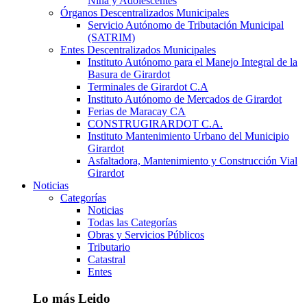
Niña y Adolescentes
Órganos Descentralizados Municipales
Servicio Autónomo de Tributación Municipal
(SATRIM)
Entes Descentralizados Municipales
Instituto Autónomo para el Manejo Integral de la
Basura de Girardot
Terminales de Girardot C.A
Instituto Autónomo de Mercados de Girardot
Ferias de Maracay CA
CONSTRUGIRARDOT C.A.
Instituto Mantenimiento Urbano del Municipio
Girardot
Asfaltadora, Mantenimiento y Construcción Vial
Girardot
Noticias
Categorías
Noticias
Todas las Categorías
Obras y Servicios Públicos
Tributario
Catastral
Entes
Lo más Leido