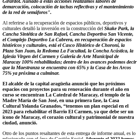
Girardot. Aunado a estas acciones realizamos labores de
demarcación, colocación de tachas reflectivas y el mantenimiento
de la red de semáforos".
Al referirse a la recuperación de espacios públicos, deportivos y
culturales detalló la inversión en la construcción del
Skake Park, la
Cancha Sintética de San Rafael, Cancha Deportiva San Vicente,
el Complejo Deportivo La Cabrera, en recuperación de espacios
históricos y culturales, está el Casco Histórico de Choroní, la
Plaza San Juan, la Redoma La Facultad, la Concha Acústica, la
Iglesia Virgen del Carmen y Galería de Arte Municipal de
Maracay 100% rehabilitadas; dentro de los avances podemos decir
que la Maestranza se encuentra con 65% y la Casa de los Arcos
75% ya próxima a culminar.
El alcalde de la capital aragüeña anunció que los próximos
espacios con proyectos para su renovación durante el año en
curso se encuentran La Catedral de Maracay, el templo de la
Madre María de San José, en una primera fase, la Casa
Cultural Yolanda Granados, “tenemos un plan especial en el
2023 para rehabilitar el Barrio El Carmen, ya que debe ser un
icono de Maracay, el corazón cultural y patrimonial de nuestra
ciudad, anunció.
Otro de los puntos resaltantes de esta entrega de informe anual, es lo
relacionado con el área de Gestión Social,
“durante el 2022 hemos