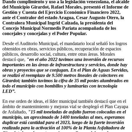
Dando cumplimiento y uso a la legislación venezolana, el alcalde
del Municipio Girardot, Rafael Morales, presentó el Informe de
Gestión y Cuenta del Ejercicio Económico Financiero 2022,
ante el Contralor del estado Aragua, Cesar Augusto Otero, la
Contralora Municipal Ingrid Calzada, la presidenta del
Concejo Municipal Normedis Pariata acompañada de los
concejales y concejalas y el Poder Popular.
Desde el Auditorio Municipal, el mandatario local señaló los logros
obtenidos en obras, servicios públicos, recuperación de espacios
públicos, desarrollo social, cultura, entre otras áreas. Morales
destacó que,
"en el año 2022 tuvimos una inversión de recursos
importantes en las áreas de infraestructura y servicios, donde hay
obras y proyectos que se conjugan. En el Plan de Aguas Servidas,
se realizó el reemplazo de 9.500 metros lineales de colectores en
Girardot; también tuvimos la cifra de 35 mil postes alumbrados en
todo el municipio con bombillos y luminarias con tecnología
LED”.
En ese orden de ideas, el líder municipal también destacó que en el
ámbito de mantenimiento y mejoras vial se desplegó el Plan Cayapa
de Asfaltado,
"15 mil toneladas de asfalto fueron colocadas en el
municipio, un aproximado de 1400 toneladas al mes, esperamos
duplicar está cantidad para el 2023, luego de la fuerte inversión
realizada para la activación al 100% de la Planta Asfaltadora de