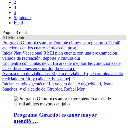
2
3
4
Siguiente
Final
Página 3 de 4
Al Momento :
Programa Girardot es amor
: Durante el mes, se registraron 11.040
atenciones en los cuatro vértices del prog
Inicia Plan Vacacional Rí
: El plan cuenta con una programación
variada de recreación, deporte y cultura dur
Encuentro con Juntas de C
: En aras de mejorar las condiciones de
las edificaciones en Girardot, la vocera d
Avanza plan de vialidad c
: El plan de vialidad, que combina asfalto
reciclado en frío y caliente, busca mej
Inician estudios geotécni
: La vocera de la Aragüeñidad, Joana
Sánchez, y el alcalde de Girardot, Rafael Mor
Programa Girardot es amor mayor
atendió …