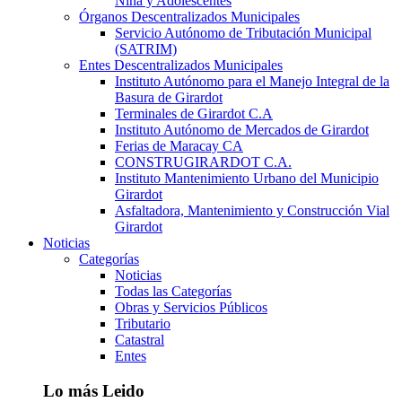
Niña y Adolescentes
Órganos Descentralizados Municipales
Servicio Autónomo de Tributación Municipal
(SATRIM)
Entes Descentralizados Municipales
Instituto Autónomo para el Manejo Integral de la
Basura de Girardot
Terminales de Girardot C.A
Instituto Autónomo de Mercados de Girardot
Ferias de Maracay CA
CONSTRUGIRARDOT C.A.
Instituto Mantenimiento Urbano del Municipio
Girardot
Asfaltadora, Mantenimiento y Construcción Vial
Girardot
Noticias
Categorías
Noticias
Todas las Categorías
Obras y Servicios Públicos
Tributario
Catastral
Entes
Lo más Leido