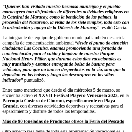
“Quienes han visitado nuestro hermoso municipio y el pueblo
maracayero han disfrutados de diferentes actividades religiosas en
la Catedral de Maracay, como la bendición de las palmas, la
procesión del Nazareno, la visita de los siete templos, todo esto con
la articulación y apoyo de la Diócesis de Maracay
” resaltó García.
La integrante del equipo de gobierno municipal también destacó la
campaña de concientización ambiental
“desde el punto de atención
ciudadana Las Cocuiza, estamos promoviendo una jornada de
concienciación para el cuido y limpieza de nuestro Parque
Nacional Henry Pittier, que durante estos días vacacionales es
muy transitado y estamos entregando bolsa de basura para
vehículos, para que no lancen desperdicios en la vía, sino que lo
depositan en las bolsas y luego las descarguen en los sitios
indicados”
puntualizó.
Entre tanto mencionó que desde el día miércoles 5 de marzo, se
encuentra activo el
XXVII Festival Playero Venezuela 2023
, en la
Parroquia Costera de Choroní, específicamente en Playa
Grande
, con diversas actividades deportivas y recreativas para el
esparcimiento y disfrute de todos los temporaditas.
Más de 90 toneladas de Productos ofrece la Feria del Pescado
Otro aspecto resaltante de toda esta programación vacacional es la