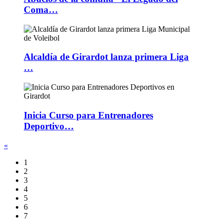
Coma…
Alcaldía de Girardot lanza primera Liga
…
Inicia Curso para Entrenadores
Deportivo…
«
1
2
3
4
5
6
7