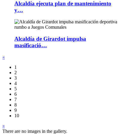
Alcaldía ejecuta plan de mantenimiento
y…
Alcaldía de Girardot impulsa
masificació…
«
1
2
3
4
5
6
7
8
9
10
»
There are no images in the gallery.