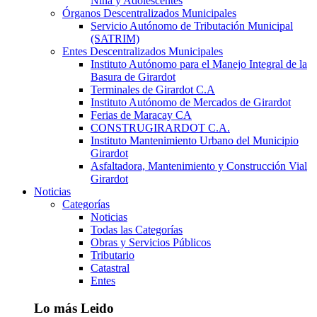
Niña y Adolescentes
Órganos Descentralizados Municipales
Servicio Autónomo de Tributación Municipal
(SATRIM)
Entes Descentralizados Municipales
Instituto Autónomo para el Manejo Integral de la
Basura de Girardot
Terminales de Girardot C.A
Instituto Autónomo de Mercados de Girardot
Ferias de Maracay CA
CONSTRUGIRARDOT C.A.
Instituto Mantenimiento Urbano del Municipio
Girardot
Asfaltadora, Mantenimiento y Construcción Vial
Girardot
Noticias
Categorías
Noticias
Todas las Categorías
Obras y Servicios Públicos
Tributario
Catastral
Entes
Lo más Leido