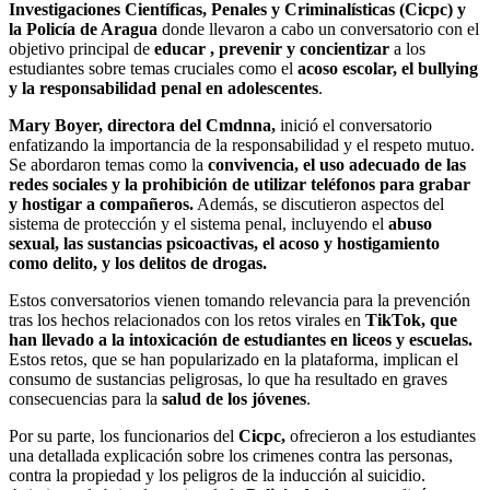
Investigaciones Científicas, Penales y Criminalísticas (Cicpc) y
la Policía de Aragua
donde llevaron a cabo un conversatorio con el
objetivo principal de
educar , prevenir y concientizar
a los
estudiantes sobre temas cruciales como el
acoso escolar, el bullying
y la responsabilidad penal en adolescentes
.
Mary Boyer, directora del Cmdnna,
inició el conversatorio
enfatizando la importancia de la responsabilidad y el respeto mutuo.
Se abordaron temas como la
convivencia, el uso adecuado de las
redes sociales y la prohibición de utilizar teléfonos para grabar
y hostigar a compañeros.
Además, se discutieron aspectos del
sistema de protección y el sistema penal, incluyendo el
abuso
sexual, las sustancias psicoactivas, el acoso y hostigamiento
como delito, y los delitos de drogas.
Estos conversatorios vienen tomando relevancia para la prevención
tras los hechos relacionados con los retos virales en
TikTok, que
han llevado a la intoxicación de estudiantes en liceos y escuelas.
Estos retos, que se han popularizado en la plataforma, implican el
consumo de sustancias peligrosas, lo que ha resultado en graves
consecuencias para la
salud de los jóvenes
.
Por su parte, los funcionarios del
Cicpc,
ofrecieron a los estudiantes
una detallada explicación sobre los crimenes contra las personas,
contra la propiedad y los peligros de la inducción al suicidio.