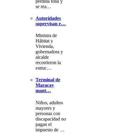
pérdida total y
se rea…
Autoridades
supervisan e…
Ministra de
Hábitat y
Vivienda,
gobernadora y
alcalde
recorrieron la
estruc…
Terminal de
Maracay
mant…
Niños, adultos
mayores y
personas con
discapacidad no
pagan el
impuesto de …