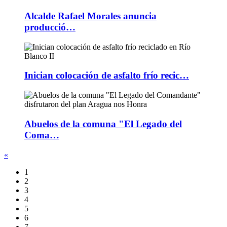
Alcalde Rafael Morales anuncia
producció…
Inician colocación de asfalto frío recic…
Abuelos de la comuna "El Legado del
Coma…
«
1
2
3
4
5
6
7