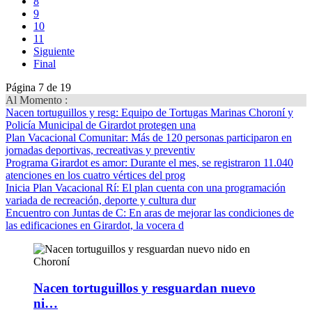
8
9
10
11
Siguiente
Final
Página 7 de 19
Al Momento :
Nacen tortuguillos y resg
: Equipo de Tortugas Marinas Choroní y
Policía Municipal de Girardot protegen una
Plan Vacacional Comunitar
: Más de 120 personas participaron en
jornadas deportivas, recreativas y preventiv
Programa Girardot es amor
: Durante el mes, se registraron 11.040
atenciones en los cuatro vértices del prog
Inicia Plan Vacacional Rí
: El plan cuenta con una programación
variada de recreación, deporte y cultura dur
Encuentro con Juntas de C
: En aras de mejorar las condiciones de
las edificaciones en Girardot, la vocera d
Nacen tortuguillos y resguardan nuevo
ni…