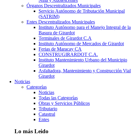
Niña y Adolescentes
Órganos Descentralizados Municipales
Servicio Autónomo de Tributación Municipal
(SATRIM)
Entes Descentralizados Municipales
Instituto Autónomo para el Manejo Integral de la
Basura de Girardot
Terminales de Girardot C.A
Instituto Autónomo de Mercados de Girardot
Ferias de Maracay CA
CONSTRUGIRARDOT C.A.
Instituto Mantenimiento Urbano del Municipio
Girardot
Asfaltadora, Mantenimiento y Construcción Vial
Girardot
Noticias
Categorías
Noticias
Todas las Categorías
Obras y Servicios Públicos
Tributario
Catastral
Entes
Lo más Leido