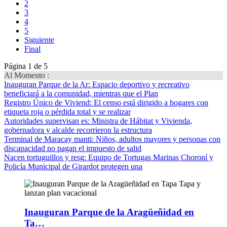
2
3
4
5
Siguiente
Final
Página 1 de 5
Al Momento :
Inauguran Parque de la Ar
: Espacio deportivo y recreativo
beneficiará a la comunidad, mientras que el Plan
Registro Único de Viviend
: El censo está dirigido a hogares con
etiqueta roja o pérdida total y se realizar
Autoridades supervisan es
: Ministra de Hábitat y Vivienda,
gobernadora y alcalde recorrieron la estructura
Terminal de Maracay manti
: Niños, adultos mayores y personas con
discapacidad no pagan el impuesto de salid
Nacen tortuguillos y resg
: Equipo de Tortugas Marinas Choroní y
Policía Municipal de Girardot protegen una
Inauguran Parque de la Aragüeñidad en
Ta…