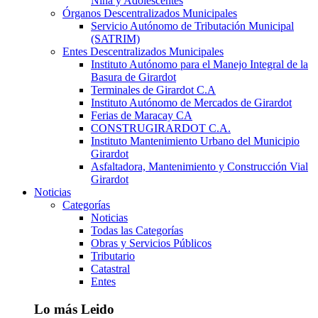
Niña y Adolescentes
Órganos Descentralizados Municipales
Servicio Autónomo de Tributación Municipal
(SATRIM)
Entes Descentralizados Municipales
Instituto Autónomo para el Manejo Integral de la
Basura de Girardot
Terminales de Girardot C.A
Instituto Autónomo de Mercados de Girardot
Ferias de Maracay CA
CONSTRUGIRARDOT C.A.
Instituto Mantenimiento Urbano del Municipio
Girardot
Asfaltadora, Mantenimiento y Construcción Vial
Girardot
Noticias
Categorías
Noticias
Todas las Categorías
Obras y Servicios Públicos
Tributario
Catastral
Entes
Lo más Leido