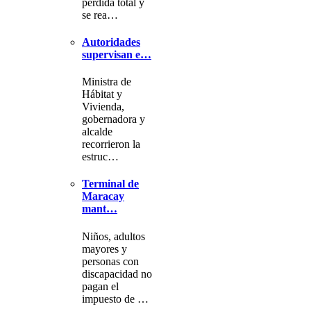
pérdida total y
se rea…
Autoridades
supervisan e…
Ministra de
Hábitat y
Vivienda,
gobernadora y
alcalde
recorrieron la
estruc…
Terminal de
Maracay
mant…
Niños, adultos
mayores y
personas con
discapacidad no
pagan el
impuesto de …