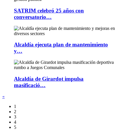
SATRIM celebró 25 años con
conversatorio…
Alcaldía ejecuta plan de mantenimiento
y…
Alcaldía de Girardot impulsa
masificació…
«
1
2
3
4
5