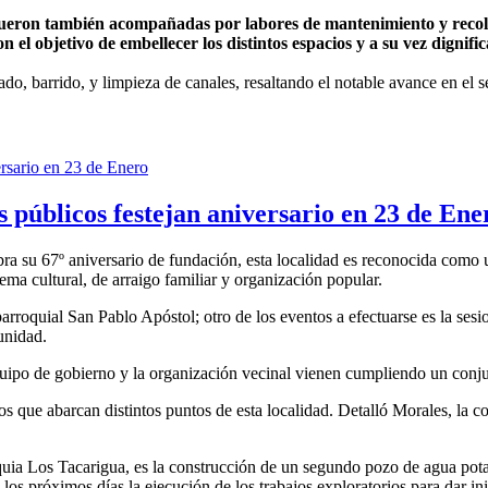
ueron también acompañadas por labores de mantenimiento y recolecc
l objetivo de embellecer los distintos espacios y a su vez dignific
, barrido, y limpieza de canales, resaltando el notable avance en el se
s públicos festejan aniversario en 23 de Ene
ra su 67º aniversario de fundación, esta localidad es reconocida como u
ma cultural, de arraigo familiar y organización popular.
a parroquial San Pablo Apóstol; otro de los eventos a efectuarse es la s
unidad.
equipo de gobierno y la organización vecinal vienen cumpliendo un conju
cos que abarcan distintos puntos de esta localidad. Detalló Morales, la 
.
oquia Los Tacarigua, es la construcción de un segundo pozo de agua pota
 los próximos días la ejecución de los trabajos exploratorios para dar in