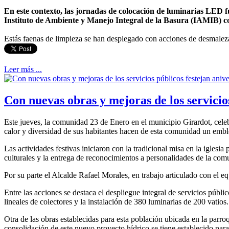
En este contexto, las jornadas de colocación de luminarias LED f
Instituto de Ambiente y Manejo Integral de la Basura (IAMIB) con e
Estás faenas de limpieza se han desplegado con acciones de desmalezado
Leer más ...
Con nuevas obras y mejoras de los servicio
Este jueves, la comunidad 23 de Enero en el municipio Girardot, celeb
calor y diversidad de sus habitantes hacen de esta comunidad un emble
Las actividades festivas iniciaron con la tradicional misa en la iglesi
culturales y la entrega de reconocimientos a personalidades de la com
Por su parte el Alcalde Rafael Morales, en trabajo articulado con el 
Entre las acciones se destaca el despliegue integral de servicios públi
lineales de colectores y la instalación de 380 luminarias de 200 vatios
Otra de las obras establecidas para esta población ubicada en la parr
consolidación de este nuevo proyecto hídrico se tiene establecido para