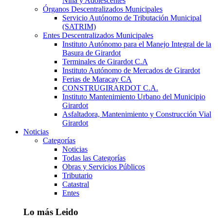
Niña y Adolescentes
Órganos Descentralizados Municipales
Servicio Autónomo de Tributación Municipal
(SATRIM)
Entes Descentralizados Municipales
Instituto Autónomo para el Manejo Integral de la
Basura de Girardot
Terminales de Girardot C.A
Instituto Autónomo de Mercados de Girardot
Ferias de Maracay CA
CONSTRUGIRARDOT C.A.
Instituto Mantenimiento Urbano del Municipio
Girardot
Asfaltadora, Mantenimiento y Construcción Vial
Girardot
Noticias
Categorías
Noticias
Todas las Categorías
Obras y Servicios Públicos
Tributario
Catastral
Entes
Lo más Leido