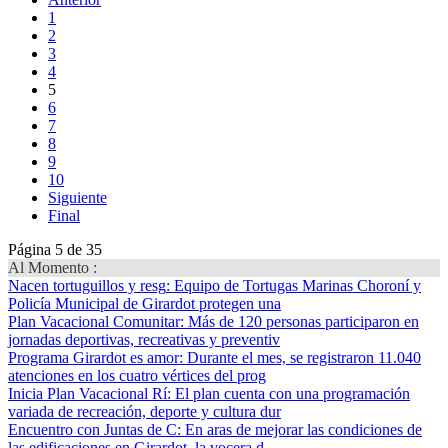
1
2
3
4
5
6
7
8
9
10
Siguiente
Final
Página 5 de 35
Al Momento :
Nacen tortuguillos y resg
: Equipo de Tortugas Marinas Choroní y
Policía Municipal de Girardot protegen una
Plan Vacacional Comunitar
: Más de 120 personas participaron en
jornadas deportivas, recreativas y preventiv
Programa Girardot es amor
: Durante el mes, se registraron 11.040
atenciones en los cuatro vértices del prog
Inicia Plan Vacacional Rí
: El plan cuenta con una programación
variada de recreación, deporte y cultura dur
Encuentro con Juntas de C
: En aras de mejorar las condiciones de
las edificaciones en Girardot, la vocera d