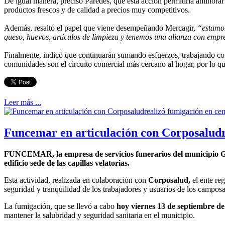
De igual manera, precisó Paredes, que esta acción permitiría aminorar
productos frescos y de calidad a precios muy competitivos.
Además, resaltó el papel que viene desempeñando Mercagir,
“estamos
queso, huevos, artículos de limpieza y tenemos una alianza con empr
Finalmente, indicó que continuarán sumando esfuerzos, trabajando co
comunidades son el circuito comercial más cercano al hogar, por lo q
Leer más ...
Funcemar en articulación con Corposalud
FUNCEMAR, la empresa de servicios funerarios del municipio Gir
edificio sede de las capillas velatorias.
Esta actividad, realizada en colaboración con
Corposalud,
el ente reg
seguridad y tranquilidad de los trabajadores y usuarios de los camposa
La fumigación, que se llevó a cabo
hoy viernes 13 de septiembre d
mantener la salubridad y seguridad sanitaria en el municipio.