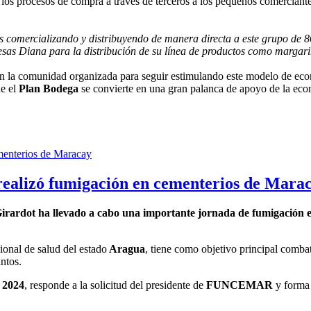
 los procesos de compra a través de terceros a los pequeños comerciant
 comercializando y distribuyendo de manera directa a este grupo de 8
esas Diana para la distribución de su línea de productos como margari
n la comunidad organizada para seguir estimulando este modelo de econ
ue el
Plan Bodega
se convierte en una gran palanca de apoyo de la econ
realizó fumigación en cementerios de Mara
ardot ha llevado a cabo una importante jornada de fumigación en
ional de salud del estado
Aragua
, tiene como objetivo principal combat
ntos.
e 2024
, responde a la solicitud del presidente de
FUNCEMAR
y forma 