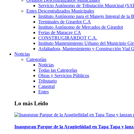
Órganos Descentralizados Municipales
Servicio Autónomo de Tributación Municipal (S
Entes Descentralizados Municipales
Instituto Autónomo para el Manejo Integral de la 
Terminales de Girardot C.A
Instituto Autónomo de Mercados de Girardot
Ferias de Maracay CA
CONSTRUGIRARDOT C.A.
Instituto Mantenimiento Urbano del Municipio Gir
Asfaltadora, Mantenimiento y Construcción Vial G
Noticias
Categorías
Noticias
Todas las Categorías
Obras y Servicios Públicos
Tributario
Catastral
Entes
Lo más Leido
Inauguran Parque de la Aragüeñidad en Tapa Tapa y lanz