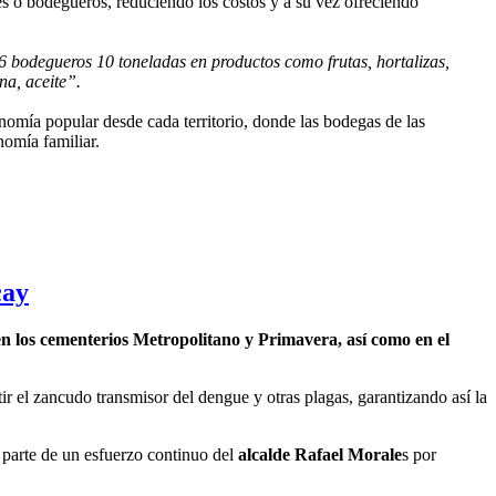
es o bodegueros, reduciendo los costos y a su vez ofreciendo
6 bodegueros 10 toneladas en productos como frutas, hortalizas,
na, aceite”.
omía popular desde cada territorio, donde las bodegas de las
omía familiar.
cay
 los cementerios Metropolitano y Primavera, así como en el
ir el zancudo transmisor del dengue y otras plagas, garantizando así la
parte de un esfuerzo continuo del
alcalde Rafael Morale
s por