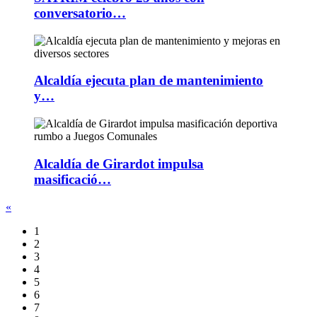
conversatorio…
Alcaldía ejecuta plan de mantenimiento
y…
Alcaldía de Girardot impulsa
masificació…
«
1
2
3
4
5
6
7