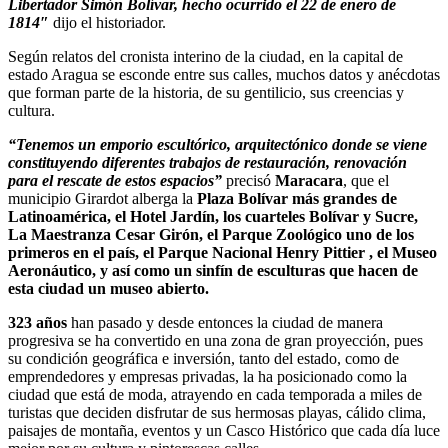
Libertador Simón Bolívar, hecho ocurrido el 22 de enero de
1814″
dijo el historiador.
Según relatos del cronista interino de la ciudad, en la capital de
estado Aragua se esconde entre sus calles, muchos datos y anécdotas
que forman parte de la historia, de su gentilicio, sus creencias y
cultura.
“Tenemos un emporio escultórico, arquitectónico donde se viene
constituyendo diferentes trabajos de restauración, renovación
para el rescate de estos espacios”
precisó
Maracara
, que el
municipio Girardot alberga la
Plaza Bolívar más grandes de
Latinoamérica, el Hotel Jardín, los cuarteles Bolívar y Sucre,
La Maestranza Cesar Girón, el Parque Zoológico uno de los
primeros en el país, el Parque Nacional Henry Pittier , el Museo
Aeronáutico, y así como un sinfín de esculturas que hacen de
esta ciudad un museo abierto.
323 años
han pasado y desde entonces la ciudad de manera
progresiva se ha convertido en una zona de gran proyección, pues
su condición geográfica e inversión, tanto del estado, como de
emprendedores y empresas privadas, la ha posicionado como la
ciudad que está de moda, atrayendo en cada temporada a miles de
turistas que deciden disfrutar de sus hermosas playas, cálido clima,
paisajes de montaña, eventos y un Casco Histórico que cada día luce