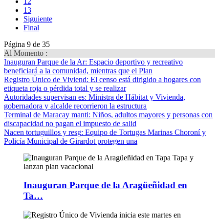
12
13
Siguiente
Final
Página 9 de 35
Al Momento :
Inauguran Parque de la Ar
: Espacio deportivo y recreativo
beneficiará a la comunidad, mientras que el Plan
Registro Único de Viviend
: El censo está dirigido a hogares con
etiqueta roja o pérdida total y se realizar
Autoridades supervisan es
: Ministra de Hábitat y Vivienda,
gobernadora y alcalde recorrieron la estructura
Terminal de Maracay manti
: Niños, adultos mayores y personas con
discapacidad no pagan el impuesto de salid
Nacen tortuguillos y resg
: Equipo de Tortugas Marinas Choroní y
Policía Municipal de Girardot protegen una
Inauguran Parque de la Aragüeñidad en
Ta…