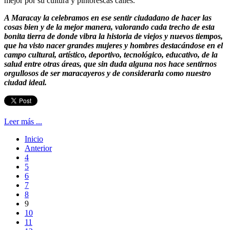
mejor por su cultura y pintorescas calles.
A Maracay la celebramos en ese sentir ciudadano de hacer las
cosas bien y de la mejor manera, valorando cada trecho de esta
bonita tierra de donde vibra la historia de viejos y nuevos tiempos,
que ha visto nacer grandes mujeres y hombres destacándose en el
campo cultural, artístico, deportivo, tecnológico, educativo, de la
salud entre otras áreas, que sin duda alguna nos hace sentirnos
orgullosos de ser maracayeros y de considerarla como nuestro
ciudad ideal.
Leer más ...
Inicio
Anterior
4
5
6
7
8
9
10
11