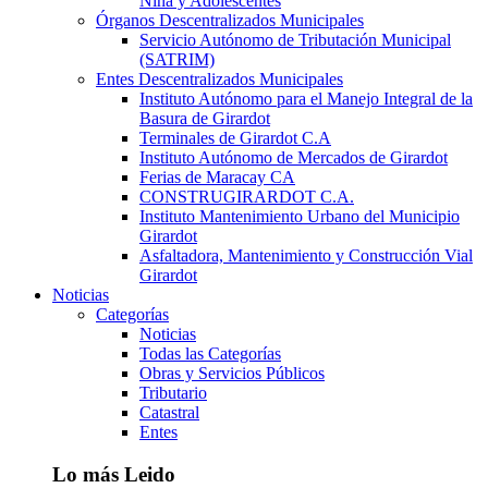
Niña y Adolescentes
Órganos Descentralizados Municipales
Servicio Autónomo de Tributación Municipal
(SATRIM)
Entes Descentralizados Municipales
Instituto Autónomo para el Manejo Integral de la
Basura de Girardot
Terminales de Girardot C.A
Instituto Autónomo de Mercados de Girardot
Ferias de Maracay CA
CONSTRUGIRARDOT C.A.
Instituto Mantenimiento Urbano del Municipio
Girardot
Asfaltadora, Mantenimiento y Construcción Vial
Girardot
Noticias
Categorías
Noticias
Todas las Categorías
Obras y Servicios Públicos
Tributario
Catastral
Entes
Lo más Leido