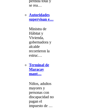
pérdida total y
se rea…
Autoridades
supervisan e…
Ministra de
Hábitat y
Vivienda,
gobernadora y
alcalde
recorrieron la
estruc…
Terminal de
Maracay
mant…
Niños, adultos
mayores y
personas con
discapacidad no
pagan el
impuesto de …