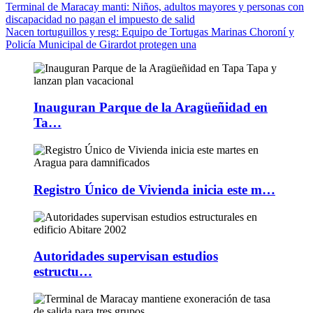
Terminal de Maracay manti
: Niños, adultos mayores y personas con
discapacidad no pagan el impuesto de salid
Nacen tortuguillos y resg
: Equipo de Tortugas Marinas Choroní y
Policía Municipal de Girardot protegen una
Inauguran Parque de la Aragüeñidad en
Ta…
Registro Único de Vivienda inicia este m…
Autoridades supervisan estudios
estructu…