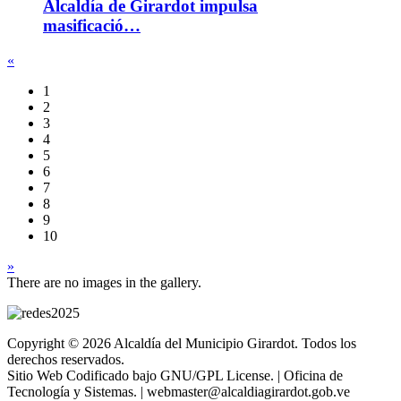
Alcaldía de Girardot impulsa
masificació…
«
1
2
3
4
5
6
7
8
9
10
»
There are no images in the gallery.
Copyright © 2026 Alcaldía del Municipio Girardot. Todos los
derechos reservados.
Sitio Web Codificado bajo GNU/GPL License. | Oficina de
Tecnología y Sistemas. | webmaster@alcaldiagirardot.gob.ve