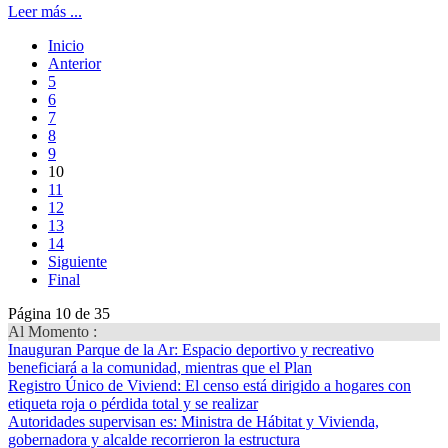
Leer más ...
Inicio
Anterior
5
6
7
8
9
10
11
12
13
14
Siguiente
Final
Página 10 de 35
Al Momento :
Inauguran Parque de la Ar
: Espacio deportivo y recreativo
beneficiará a la comunidad, mientras que el Plan
Registro Único de Viviend
: El censo está dirigido a hogares con
etiqueta roja o pérdida total y se realizar
Autoridades supervisan es
: Ministra de Hábitat y Vivienda,
gobernadora y alcalde recorrieron la estructura