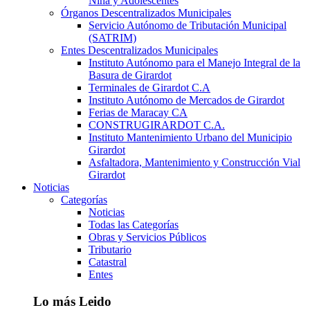
Niña y Adolescentes
Órganos Descentralizados Municipales
Servicio Autónomo de Tributación Municipal
(SATRIM)
Entes Descentralizados Municipales
Instituto Autónomo para el Manejo Integral de la
Basura de Girardot
Terminales de Girardot C.A
Instituto Autónomo de Mercados de Girardot
Ferias de Maracay CA
CONSTRUGIRARDOT C.A.
Instituto Mantenimiento Urbano del Municipio
Girardot
Asfaltadora, Mantenimiento y Construcción Vial
Girardot
Noticias
Categorías
Noticias
Todas las Categorías
Obras y Servicios Públicos
Tributario
Catastral
Entes
Lo más Leido