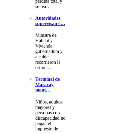
pérdida total y
se rea…
Autoridades
supervisan e…
Ministra de
Hábitat y
Vivienda,
gobernadora y
alcalde
recorrieron la
estruc…
Terminal de
Maracay
mant…
Niños, adultos
mayores y
personas con
discapacidad no
pagan el
impuesto de …