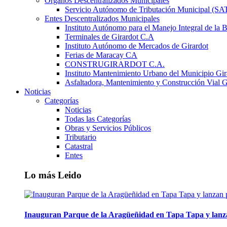
Órganos Descentralizados Municipales
Servicio Autónomo de Tributación Municipal (S
Entes Descentralizados Municipales
Instituto Autónomo para el Manejo Integral de la 
Terminales de Girardot C.A
Instituto Autónomo de Mercados de Girardot
Ferias de Maracay CA
CONSTRUGIRARDOT C.A.
Instituto Mantenimiento Urbano del Municipio Gir
Asfaltadora, Mantenimiento y Construcción Vial G
Noticias
Categorías
Noticias
Todas las Categorías
Obras y Servicios Públicos
Tributario
Catastral
Entes
Lo más Leido
Inauguran Parque de la Aragüeñidad en Tapa Tapa y lanz