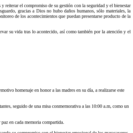
 y reiterar el compromiso de su gestión con la seguridad y el bienestar
resguardo, gracias a Dios no hubo daños humanos, sólo materiales, la
onitoreo de los acontecimientos que puedan presentarse producto de la
rvar su vida tras lo acontecido, así como también por la atención y el
motivo homenaje en honor a las madres en su día, a realizarse este
isitantes, seguido de una misa conmemorativa a las 10:00 a.m, como un
ar paz en cada memoria compartida.
ificando su compromiso con el bienestar emocional de los maracayeros.