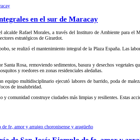
ntegrales en el sur de Maracay
l alcalde Rafael Morales, a través del Instituro de Ambiente para el 
ctores estratégicos de Girardot.
bobo, se realizó el mantenimiento integral de la Plaza España. Las labor
tor Santa Rosa, removiendo sedimentos, basura y desechos vegetales que
mosquitos y roedores en zonas residenciales aledañas.
 equipo multidisciplinario ejecutó labores de barrido, poda de malez
focos de insalubridad.
rno y comunidad construye ciudades más limpias y resilientes. Estas ac
ía de San José: Ejemplo de fe, amor y arra