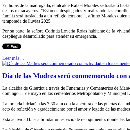
En horas de la madrugada, el alcalde Rafael Morales se trasladó hasta 
de los maracayeros. "Estamos desplegados y realizando las coordinac
familia será trasladada a un refugio temporal", afirmó Morales quien
temporada de lluvias 2025.
Por su parte, la señora Corintia Loveria Rojas habitante de la vivien
despliegue desarrollado para atender su emergencia.
Leer más ...
Día de las Madres será conmemorado con a
La alcaldía de Girardot a través de Funerarias y Cementerios de Marac
domingo 11 de mayo en los cementerios Metropolitano y Municipal L
La jornada iniciará a las 7:30 a.m con la apertura de las puertas de 
acto de reflexión y agradecimiento por el amor y legado de las madre
Esta actividad busca brindar un espacio de recogimiento, donde las f
La Alcaldía de Girardot, a través de Funcemar, extiende una cordial i