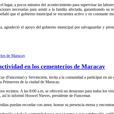
el lugar, a pocos minutos del acontecimiento para supervisar las labores
iones necesarias para asistir a la familia afectada, garantizando su 
 señaló que el gobierno municipal se encuentra activo y en constante m
da, agradeció el apoyo del gobierno municipal por salvaguardar y prese
ctividad en los cementerios de Maracay
ay (Funcemar) y Servincrem, invita a la comunidad a participar en un e
a Primavera de la ciudad de Maracay.
ambos recintos. A las 8:00 a.m, se ofrecerá un desayuno para todos los v
s, así lo informó Hoswel Nieves, presidente de Funcemar.
amilias puedan recordar con amor, honrar su presencia eterna y encontr
nvitación a toda la comunidad para que se sume a esta celebración, rat