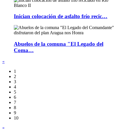
Inician colocación de asfalto frío recic…
Abuelos de la comuna "El Legado del
Coma…
«
1
2
3
4
5
6
7
8
9
10
»