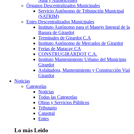
Niña y Adolescentes
Órganos Descentralizados Municipales
Servicio Autónomo de Tributación Municipal
(SATRIM)
Entes Descentralizados Municipales
Instituto Autónomo para el Manejo Integral de la
Basura de Girardot
Terminales de Girardot C.A
Instituto Autónomo de Mercados de Girardot
Ferias de Maracay CA
CONSTRUGIRARDOT C.A.
Instituto Mantenimiento Urbano del Municipio
Girardot
Asfaltadora, Mantenimiento y Construcción Vial
Girardot
Noticias
Categorías
Noticias
Todas las Categorías
Obras y Servicios Públicos
Tributario
Catastral
Entes
Lo más Leido