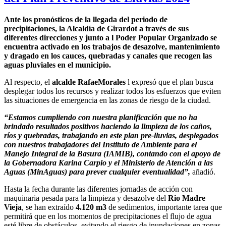
Ante los pronósticos de la llegada del periodo de
precipitaciones, la Alcaldía de Girardot a través de sus
diferentes direcciones y junto a l Poder Popular Organizado se
encuentra activado en los trabajos de desazolve, mantenimiento
y dragado en los cauces, quebradas y canales que recogen las
aguas pluviales en el municipio.
Al respecto, el
alcalde RafaeMorales
l expresó que el plan busca
desplegar todos los recursos y realizar todos los esfuerzos que eviten
las situaciones de emergencia en las zonas de riesgo de la ciudad.
“Estamos cumpliendo con nuestra planificación que no ha
brindado resultados positivos haciendo la limpieza de los caños,
ríos y quebradas, trabajando en este plan pre-lluvias, desplegados
con nuestros trabajadores del Instituto de Ambiente para el
Manejo Integral de la Basura (IAMIB), contando con el apoyo de
la Gobernadora Karina Carpio y el Ministerio de Atención a las
Aguas (MinAguas) para prever cualquier eventualidad”,
añadió.
Hasta la fecha durante las diferentes jornadas de acción con
maquinaria pesada para la limpieza y desazolve del
Rio Madre
Vieja
, se han extraído
4.120 m3
de sedimentos, importante tarea que
permitirá que en los momentos de precipitaciones el flujo de agua
esté libre de obstáculos, evitando el riesgo de inundaciones en zonas