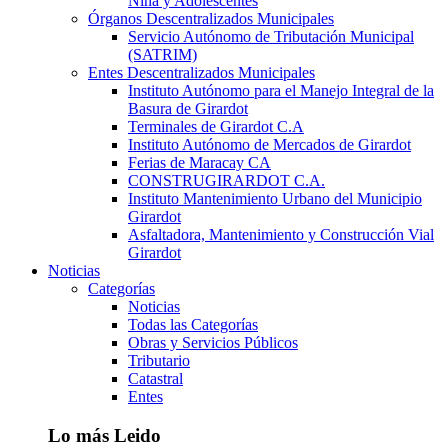
Niña y Adolescentes
Órganos Descentralizados Municipales
Servicio Autónomo de Tributación Municipal
(SATRIM)
Entes Descentralizados Municipales
Instituto Autónomo para el Manejo Integral de la
Basura de Girardot
Terminales de Girardot C.A
Instituto Autónomo de Mercados de Girardot
Ferias de Maracay CA
CONSTRUGIRARDOT C.A.
Instituto Mantenimiento Urbano del Municipio
Girardot
Asfaltadora, Mantenimiento y Construcción Vial
Girardot
Noticias
Categorías
Noticias
Todas las Categorías
Obras y Servicios Públicos
Tributario
Catastral
Entes
Lo más Leido