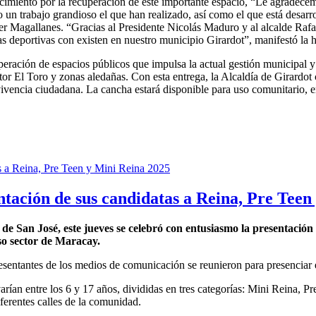
cimiento por la recuperación de este importante espacio, “Le agradece
un trabajo grandioso el que han realizado, así como el que está desarro
 Magallanes. “Gracias al Presidente Nicolás Maduro y al alcalde Rafae
as deportivas con existen en nuestro municipio Girardot”, manifestó la
peración de espacios públicos que impulsa la actual gestión municipal y
ctor El Toro y zonas aledañas. Con esta entrega, la Alcaldía de Girardot
ivencia ciudadana. La cancha estará disponible para uso comunitario, 
ntación de sus candidatas a Reina, Pre Teen
e San José, este jueves se celebró con entusiasmo la presentación o
so sector de Maracay.
resentantes de los medios de comunicación se reunieron para presenciar
arían entre los 6 y 17 años, divididas en tres categorías: Mini Reina, 
iferentes calles de la comunidad.