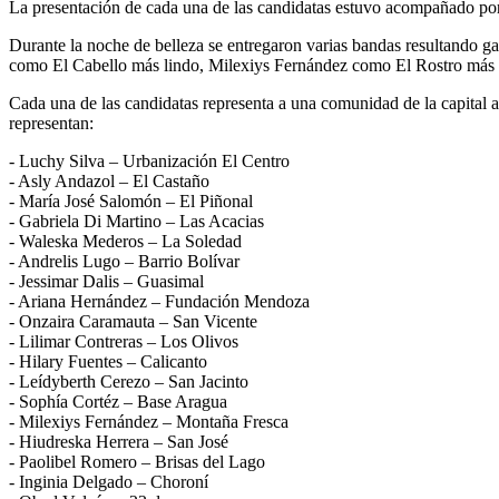
La presentación de cada una de las candidatas estuvo acompañado por 
Durante la noche de belleza se entregaron varias bandas resultando 
como El Cabello más lindo, Milexiys Fernández como El Rostro más
Cada una de las candidatas representa a una comunidad de la capital ara
representan:
- Luchy Silva – Urbanización El Centro
- Asly Andazol – El Castaño
- María José Salomón – El Piñonal
- Gabriela Di Martino – Las Acacias
- Waleska Mederos – La Soledad
- Andrelis Lugo – Barrio Bolívar
- Jessimar Dalis – Guasimal
- Ariana Hernández – Fundación Mendoza
- Onzaira Caramauta – San Vicente
- Lilimar Contreras – Los Olivos
- Hilary Fuentes – Calicanto
- Leídyberth Cerezo – San Jacinto
- Sophía Cortéz – Base Aragua
- Milexiys Fernández – Montaña Fresca
- Hiudreska Herrera – San José
- Paolibel Romero – Brisas del Lago
- Inginia Delgado – Choroní