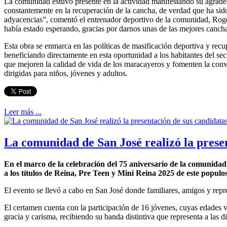
La comunidad estuvo presente en la actividad manifestando su agrade
constantemente en la recuperación de la cancha, de verdad que ha sido 
adyacencias”, comentó el entrenador deportivo de la comunidad, Roger
había estado esperando, gracias por darnos unas de las mejores canch
Esta obra se enmarca en las políticas de masificación deportiva y recu
beneficiando directamente en esta oportunidad a los habitantes del se
que mejoren la calidad de vida de los maracayeros y fomenten la conv
dirigidas para niños, jóvenes y adultos.
Leer más ...
La comunidad de San José realizó la prese
En el marco de la celebración del 75 aniversario de la comunidad d
a los títulos de Reina, Pre Teen y Mini Reina 2025 de este populo
El evento se llevó a cabo en San José donde familiares, amigos y rep
El certamen cuenta con la participación de 16 jóvenes, cuyas edades v
gracia y carisma, recibiendo su banda distintiva que representa a las d