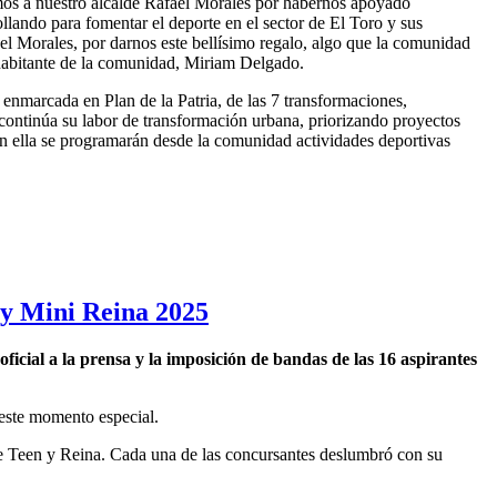
mos a nuestro alcalde Rafael Morales por habernos apoyado
llando para fomentar el deporte en el sector de El Toro y sus
l Morales, por darnos este bellísimo regalo, algo que la comunidad
 habitante de la comunidad, Miriam Delgado.
 enmarcada en Plan de la Patria, de las 7 transformaciones,
 continúa su labor de transformación urbana, priorizando proyectos
en ella se programarán desde la comunidad actividades deportivas
 y Mini Reina 2025
ficial a la prensa y la imposición de bandas de las 16 aspirantes
 este momento especial.
Pre Teen y Reina. Cada una de las concursantes deslumbró con su