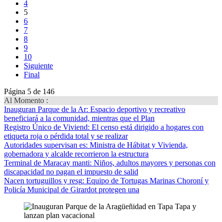
4
5
6
7
8
9
10
Siguiente
Final
Página 5 de 146
Al Momento :
Inauguran Parque de la Ar
: Espacio deportivo y recreativo
beneficiará a la comunidad, mientras que el Plan
Registro Único de Viviend
: El censo está dirigido a hogares con
etiqueta roja o pérdida total y se realizar
Autoridades supervisan es
: Ministra de Hábitat y Vivienda,
gobernadora y alcalde recorrieron la estructura
Terminal de Maracay manti
: Niños, adultos mayores y personas con
discapacidad no pagan el impuesto de salid
Nacen tortuguillos y resg
: Equipo de Tortugas Marinas Choroní y
Policía Municipal de Girardot protegen una