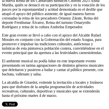
la nueva Reina de los Carnavales turísticos Choroní 2025 Aisha
Mariña, quién se destacó en su participación y en la votación de los
jueces por la espontaneidad y actitud demostrada en el desfile que
atrapó el apoyo del público asistente; de igual manera fueron
coronadas la reina de los pescadores Orianny Zárate, Reina del
deporte Freidismar Álvarez, Reina del turismo Omaryeilis
Rodríguez y reina de la cultura Andreína Emperador.
Este gran evento se llevó a cabo con el apoyo del Alcalde Rafael
Morales en conjunto con la Gobernación del estado Aragua, para
promover e impulsar las tradiciones culturales, autóctonas y
turísticas de esta pintoresca población costera, convirtiéndose en el
evento principal que da apertura a las festividades carnestolendas.
El ambiente musical no podía faltar en este importante evento
presentando en tarima agrupaciones de distintos géneros musicales
que deleitaron y pusieron a bailar y cantar al público presente, con
bachata, vallenato y salsa.
La alcaldía de Girardot, extiende la invitación a locales y foráneos
para que disfruten de la amplia programación de actividades
recreativas, culturales, deportivas y musicales que se extenderán
hasta el próximo martes 4 de marzo.