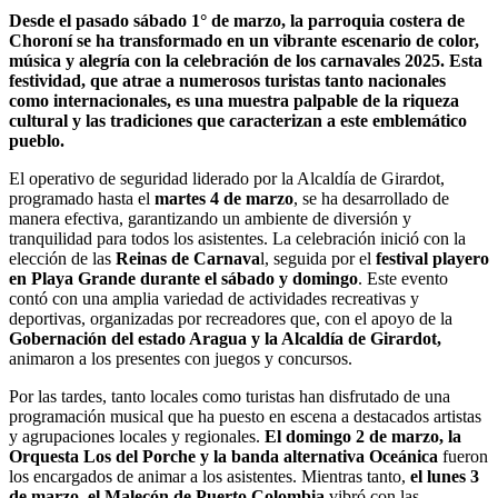
Desde el pasado sábado 1° de marzo, la parroquia costera de
Choroní se ha transformado en un vibrante escenario de color,
música y alegría con la celebración de los carnavales 2025. Esta
festividad, que atrae a numerosos turistas tanto nacionales
como internacionales, es una muestra palpable de la riqueza
cultural y las tradiciones que caracterizan a este emblemático
pueblo.
El operativo de seguridad liderado por la Alcaldía de Girardot,
programado hasta el
martes 4 de marzo
, se ha desarrollado de
manera efectiva, garantizando un ambiente de diversión y
tranquilidad para todos los asistentes. La celebración inició con la
elección de las
Reinas de Carnava
l, seguida por el
festival playero
en Playa Grande durante el sábado y domingo
. Este evento
contó con una amplia variedad de actividades recreativas y
deportivas, organizadas por recreadores que, con el apoyo de la
Gobernación del estado Aragua y la Alcaldía de Girardot,
animaron a los presentes con juegos y concursos.
Por las tardes, tanto locales como turistas han disfrutado de una
programación musical que ha puesto en escena a destacados artistas
y agrupaciones locales y regionales.
El domingo 2 de marzo, la
Orquesta Los del Porche y la banda alternativa Oceánica
fueron
los encargados de animar a los asistentes. Mientras tanto,
el lunes 3
de marzo, el Malecón de Puerto Colombia
vibró con las