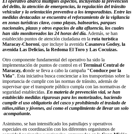
El operativo abarca múltiples aspectos, incluyendo la prevención
del delito, la atención de emergencias, la regulación del tránsito
vehicular y la orientación preventiva a los temporadistas. Entre las
medidas destacadas se encuentra el reforzamiento de la vigilancia
en zonas turísticas clave, como playas, balnearios, parques
nacionales, plazas y otros espacios de alta afluencia, los cuales
han sido monitoreados las 24 horas del día.
Además, se han
establecido puntos de atención ciudadana en la
ruta turística
Maracay-Choroní
, que incluye la avenida
Casanova Godoy, la
avenida Las Delicias, la Redoma El Toro y Las Cocuizas.
Otro componente fundamental del operativo ha sido la
implementación de puntos de control en el
Terminal Central de
Maracay, d
onde se lleva a cabo la campaña
"Conduce por la
Vida"
. Esta iniciativa busca concienciar a los transportistas sobre la
importancia de cumplir con las normas de tránsito, además de
supervisar que el transporte público cumpla con las normativas de
seguridad establecidas.
En materia de prevención vial, se han
establecido medidas rigurosas para los motorizados, haciendo
cumplir el uso obligatorio del casco y prohibiendo el traslado de
niños,niñas y jóvenes, así como el cumplimiento de llevar un solo
acompañante.
Asimismo, se han intensificado los patrullajes y operativos
especiales en coordinación con los diferentes organismos de