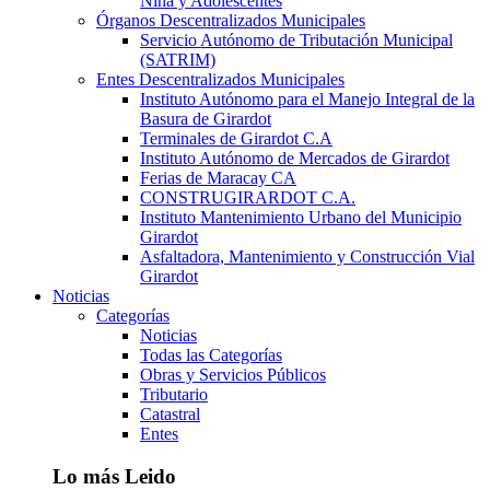
Niña y Adolescentes
Órganos Descentralizados Municipales
Servicio Autónomo de Tributación Municipal
(SATRIM)
Entes Descentralizados Municipales
Instituto Autónomo para el Manejo Integral de la
Basura de Girardot
Terminales de Girardot C.A
Instituto Autónomo de Mercados de Girardot
Ferias de Maracay CA
CONSTRUGIRARDOT C.A.
Instituto Mantenimiento Urbano del Municipio
Girardot
Asfaltadora, Mantenimiento y Construcción Vial
Girardot
Noticias
Categorías
Noticias
Todas las Categorías
Obras y Servicios Públicos
Tributario
Catastral
Entes
Lo más Leido