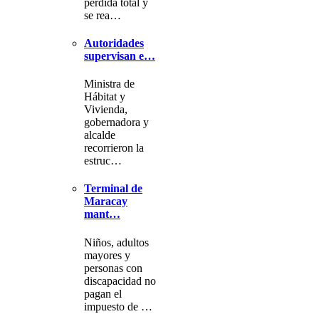
pérdida total y
se rea…
Autoridades
supervisan e…
Ministra de
Hábitat y
Vivienda,
gobernadora y
alcalde
recorrieron la
estruc…
Terminal de
Maracay
mant…
Niños, adultos
mayores y
personas con
discapacidad no
pagan el
impuesto de …