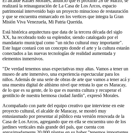
El alcalde Rafael Morales, anunció que el próximo 28 de Marzo, se
realizará la reinauguración de La Casa de Los Arcos, espacio
patrimonial intervenido bajo un proyecto minucioso de restauración
y que se encuentra enmarcado en los vertices que integra la Gran
Misión Viva Venezuela, Mi Patria Querida.
Está histórica arquitectura que data de la tercera década del siglo
XX, ha recobrado todo su esplendor, siendo catalogado por el
mandatario municipal como "un nicho cultural muy importante".
Este lugar contará con un concepto donde el arte y la cultura estarán
conectados a las nuevas tecnologías de realidad aumentada y
elementos inmersivos.
"De verdad tenemos unas expectativas muy altas. Vamos a tener un
museo de arte inmersivo, una experiencia espectacular para los
niños. Además de una serie de obras de arte que vamos a tener acá y
una muestra digital de altísimo nivel que retrata lo que es Maracay,
de lo que es su gente, de lo que es nuestra cultura y recuperar el
gentilicio de nuestra hermosa ciudad Jardín", expresó Morales.
Acompañado con parte del equipo creativo que interviene en este
proyecto cultural, el alcalde de Maracay, se mostró muy
entusiasmado por presentar al público esta versión renovada de la
Casa de Los Arcos, agregando que en ella se encuentra uno de los
jardines verticales más grande del país, que cuenta con
aproximadamente 20.000 plantas en su haber "tenemos importantes