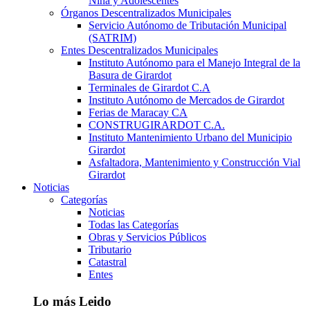
Niña y Adolescentes
Órganos Descentralizados Municipales
Servicio Autónomo de Tributación Municipal
(SATRIM)
Entes Descentralizados Municipales
Instituto Autónomo para el Manejo Integral de la
Basura de Girardot
Terminales de Girardot C.A
Instituto Autónomo de Mercados de Girardot
Ferias de Maracay CA
CONSTRUGIRARDOT C.A.
Instituto Mantenimiento Urbano del Municipio
Girardot
Asfaltadora, Mantenimiento y Construcción Vial
Girardot
Noticias
Categorías
Noticias
Todas las Categorías
Obras y Servicios Públicos
Tributario
Catastral
Entes
Lo más Leido