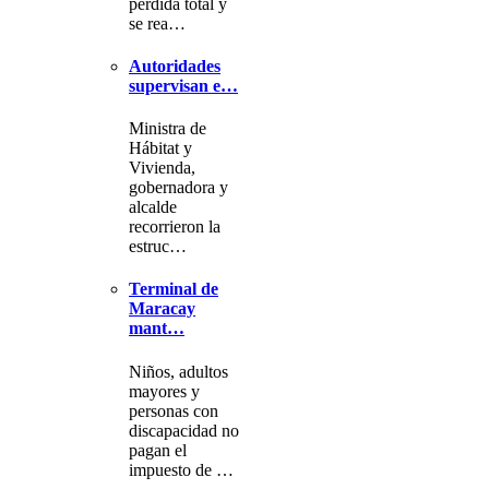
pérdida total y
se rea…
Autoridades
supervisan e…
Ministra de
Hábitat y
Vivienda,
gobernadora y
alcalde
recorrieron la
estruc…
Terminal de
Maracay
mant…
Niños, adultos
mayores y
personas con
discapacidad no
pagan el
impuesto de …