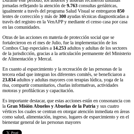
Durante este periodo, los abuelos y abuelas recibieron distintas
jornadas reflejando la atención de
9.763
consultas geriátricas,
igualmente a través del programa Salud Visual se entregaron
850
lentes de corrección y más de
300
ayudas técnicas diagnosticadas a
través del registro en la VenAPP y mediante el censo casa por casa
en las comunidades.
Otras de las acciones en materia de protección social que se
fortalecieron en el mes de Julio, fue la implementación de los
Combos Clap especiales a
14.253
adultos y adultas de los sectores
de la jurisdicción, gracias a la articulación permanente del Ministerio
de Alimentación y Mercal.
En cuanto al esparcimiento y la recreación de las personas de la
tercera edad que integran los diferentes comités, se beneficiaron a
23.834
adultos y adultas mayores con terapias lúdica, yoga de la
risa, compartir comunitarios, charlas informativas, actividades
motoras y profilácticas y capacitación.
Es importante destacar, que estas acciones están en consonancia con
la
Gran Misión Abuelos y Abuelas de la Patria
y sus cuatro
vértices los cuales se centran en otorgar atención inmediata en áreas
como salud, alimentación, ingreso, lugares de esparcimiento y en el
bienestar general de las personas mayores