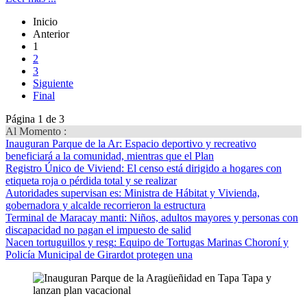
Inicio
Anterior
1
2
3
Siguiente
Final
Página 1 de 3
Al Momento :
Inauguran Parque de la Ar
: Espacio deportivo y recreativo
beneficiará a la comunidad, mientras que el Plan
Registro Único de Viviend
: El censo está dirigido a hogares con
etiqueta roja o pérdida total y se realizar
Autoridades supervisan es
: Ministra de Hábitat y Vivienda,
gobernadora y alcalde recorrieron la estructura
Terminal de Maracay manti
: Niños, adultos mayores y personas con
discapacidad no pagan el impuesto de salid
Nacen tortuguillos y resg
: Equipo de Tortugas Marinas Choroní y
Policía Municipal de Girardot protegen una