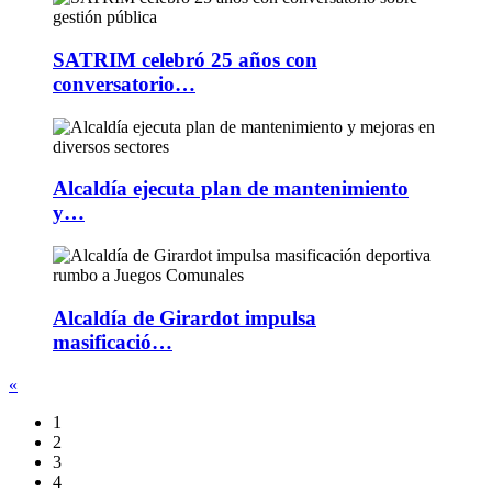
SATRIM celebró 25 años con
conversatorio…
Alcaldía ejecuta plan de mantenimiento
y…
Alcaldía de Girardot impulsa
masificació…
«
1
2
3
4