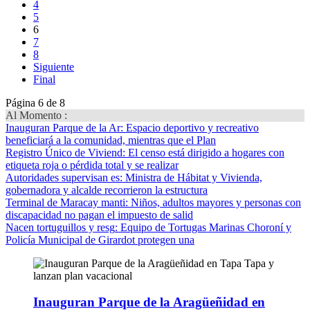
4
5
6
7
8
Siguiente
Final
Página 6 de 8
Al Momento :
Inauguran Parque de la Ar
: Espacio deportivo y recreativo
beneficiará a la comunidad, mientras que el Plan
Registro Único de Viviend
: El censo está dirigido a hogares con
etiqueta roja o pérdida total y se realizar
Autoridades supervisan es
: Ministra de Hábitat y Vivienda,
gobernadora y alcalde recorrieron la estructura
Terminal de Maracay manti
: Niños, adultos mayores y personas con
discapacidad no pagan el impuesto de salid
Nacen tortuguillos y resg
: Equipo de Tortugas Marinas Choroní y
Policía Municipal de Girardot protegen una
Inauguran Parque de la Aragüeñidad en