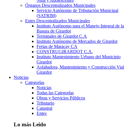
Niña y Adolescentes
Órganos Descentralizados Municipales
Servicio Autónomo de Tributación Municipal
(SATRIM)
Entes Descentralizados Municipales
Instituto Autónomo para el Manejo Integral de la
Basura de Girardot
Terminales de Girardot C.A
Instituto Autónomo de Mercados de Girardot
Ferias de Maracay CA
CONSTRUGIRARDOT C.A.
Instituto Mantenimiento Urbano del Municipio
Girardot
Asfaltadora, Mantenimiento y Construcción Vial
Girardot
Noticias
Categorías
Noticias
Todas las Categorías
Obras y Servicios Públicos
Tributario
Catastral
Entes
Lo más Leido