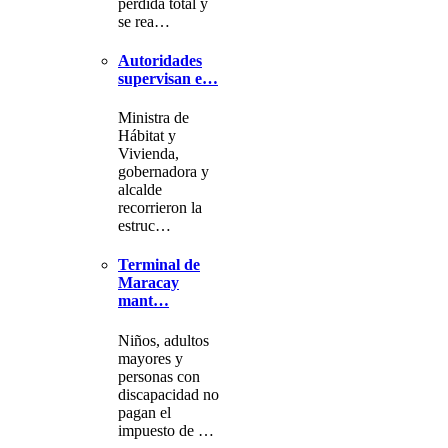
pérdida total y
se rea…
Autoridades
supervisan e…
Ministra de
Hábitat y
Vivienda,
gobernadora y
alcalde
recorrieron la
estruc…
Terminal de
Maracay
mant…
Niños, adultos
mayores y
personas con
discapacidad no
pagan el
impuesto de …