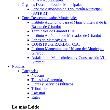
Niña y Adolescentes
Órganos Descentralizados Municipales
Servicio Autónomo de Tributación Municipal
(SATRIM)
Entes Descentralizados Municipales
Instituto Autónomo para el Manejo Integral de la
Basura de Girardot
Terminales de Girardot C.A
Instituto Autónomo de Mercados de Girardot
Ferias de Maracay CA
CONSTRUGIRARDOT C.A.
Instituto Mantenimiento Urbano del Municipio
Girardot
Asfaltadora, Mantenimiento y Construcción Vial
Girardot
Noticias
Categorías
Noticias
Todas las Categorías
Obras y Servicios Públicos
Tributario
Catastral
Entes
Lo más Leido