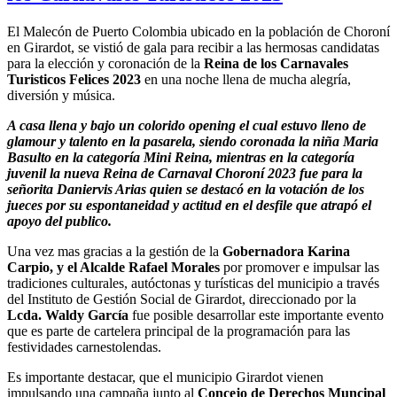
El Malecón de Puerto Colombia ubicado en la población de Choroní
en Girardot, se vistió de gala para recibir a las hermosas candidatas
para la elección y coronación de la
Reina de los Carnavales
Turisticos Felices 2023
en una noche llena de mucha alegría,
diversión y música.
A casa llena y bajo un colorido opening el cual estuvo lleno de
glamour y talento en la pasarela, siendo coronada la niña Maria
Basulto en la categoría Mini Reina, mientras en la categoría
juvenil la nueva Reina de Carnaval Choroní 2023 fue para la
señorita Daniervis Arias quien se destacó en la votación de los
jueces por su espontaneidad y actitud en el desfile que atrapó el
apoyo del publico.
Una vez mas gracias a la gestión de la
Gobernadora Karina
Carpio, y el Alcalde Rafael Morales
por promover e impulsar las
tradiciones culturales, autóctonas y turísticas del municipio a través
del Instituto de Gestión Social de Girardot, direccionado por la
Lcda. Waldy García
fue posible desarrollar este importante evento
que es parte de cartelera principal de la programación para las
festividades carnestolendas.
Es importante destacar, que el municipio Girardot vienen
impulsando una campaña junto al
Concejo de Derechos Muncipal