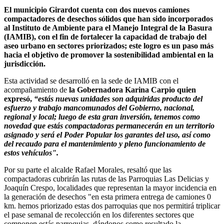
El municipio Girardot cuenta con dos nuevos camiones
compactadores de desechos sólidos que han sido incorporados
al Instituto de Ambiente para el Manejo Integral de la Basura
(IAMIB), con el fin de fortalecer la capacidad de trabajo del
aseo urbano en sectores priorizados; este logro es un paso más
hacia el objetivo de promover la sostenibilidad ambiental en la
jurisdicción.
Esta actividad se desarrolló en la sede de IAMIB con el
acompañamiento de
la Gobernadora Karina Carpio quien
expresó,
“estás nuevas unidades son adquiridas producto del
esfuerzo y trabajo mancomunados del Gobierno, nacional,
regional y local; luego de esta gran inversión, tenemos como
novedad que estás compactadoras permanecerán en un territorio
asignado y será el Poder Popular los garantes del uso, así como
del recaudo para el mantenimiento y pleno funcionamiento de
estos vehículos".
Por su parte el alcalde Rafael Morales, resaltó que las
compactadoras cubrirán las rutas de las Parroquias Las Delicias y
Joaquín Crespo, localidades que representan la mayor incidencia en
la generación de desechos "en esta primera entrega de camiones 0
km. hemos priorizado estas dos parroquias que nos permitirá triplicar
el pase semanal de recolección en los diferentes sectores que
componen estás parroquias, dándonos como resultado la