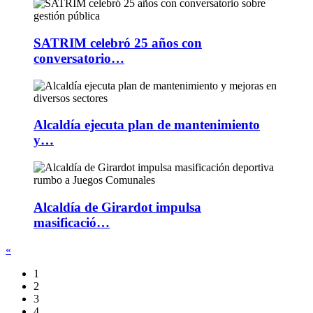
SATRIM celebró 25 años con
conversatorio…
Alcaldía ejecuta plan de mantenimiento
y…
Alcaldía de Girardot impulsa
masificació…
«
1
2
3
4