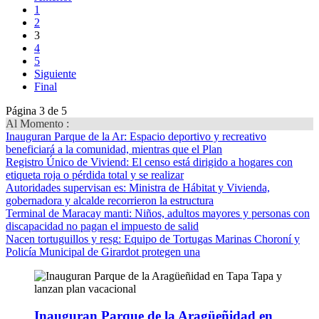
1
2
3
4
5
Siguiente
Final
Página 3 de 5
Al Momento :
Inauguran Parque de la Ar
: Espacio deportivo y recreativo
beneficiará a la comunidad, mientras que el Plan
Registro Único de Viviend
: El censo está dirigido a hogares con
etiqueta roja o pérdida total y se realizar
Autoridades supervisan es
: Ministra de Hábitat y Vivienda,
gobernadora y alcalde recorrieron la estructura
Terminal de Maracay manti
: Niños, adultos mayores y personas con
discapacidad no pagan el impuesto de salid
Nacen tortuguillos y resg
: Equipo de Tortugas Marinas Choroní y
Policía Municipal de Girardot protegen una
Inauguran Parque de la Aragüeñidad en