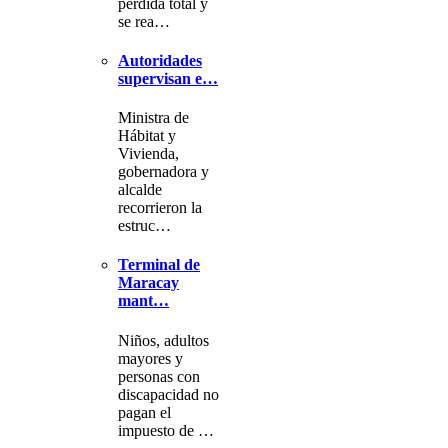
pérdida total y
se rea…
Autoridades
supervisan e…
Ministra de
Hábitat y
Vivienda,
gobernadora y
alcalde
recorrieron la
estruc…
Terminal de
Maracay
mant…
Niños, adultos
mayores y
personas con
discapacidad no
pagan el
impuesto de …