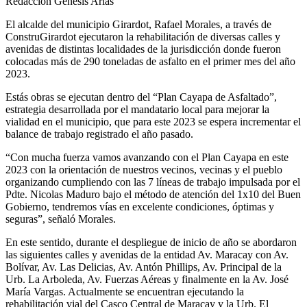
Redacción Genesis Arias
El alcalde del municipio Girardot, Rafael Morales, a través de
ConstruGirardot ejecutaron la rehabilitación de diversas calles y
avenidas de distintas localidades de la jurisdicción donde fueron
colocadas más de 290 toneladas de asfalto en el primer mes del año
2023.
Estás obras se ejecutan dentro del “Plan Cayapa de Asfaltado”,
estrategia desarrollada por el mandatario local para mejorar la
vialidad en el municipio, que para este 2023 se espera incrementar el
balance de trabajo registrado el año pasado.
“Con mucha fuerza vamos avanzando con el Plan Cayapa en este
2023 con la orientación de nuestros vecinos, vecinas y el pueblo
organizando cumpliendo con las 7 líneas de trabajo impulsada por el
Pdte. Nicolas Maduro bajo el método de atención del 1x10 del Buen
Gobierno, tendremos vías en excelente condiciones, óptimas y
seguras”, señaló Morales.
En este sentido, durante el despliegue de inicio de año se abordaron
las siguientes calles y avenidas de la entidad Av. Maracay con Av.
Bolívar, Av. Las Delicias, Av. Antón Phillips, Av. Principal de la
Urb. La Arboleda, Av. Fuerzas Aéreas y finalmente en la Av. José
María Vargas. Actualmente se encuentran ejecutando la
rehabilitación vial del Casco Central de Maracay y la Urb. El