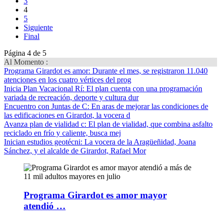
3
4
5
Siguiente
Final
Página 4 de 5
Al Momento :
Programa Girardot es amor
: Durante el mes, se registraron 11.040
atenciones en los cuatro vértices del prog
Inicia Plan Vacacional Rí
: El plan cuenta con una programación
variada de recreación, deporte y cultura dur
Encuentro con Juntas de C
: En aras de mejorar las condiciones de
las edificaciones en Girardot, la vocera d
Avanza plan de vialidad c
: El plan de vialidad, que combina asfalto
reciclado en frío y caliente, busca mej
Inician estudios geotécni
: La vocera de la Aragüeñidad, Joana
Sánchez, y el alcalde de Girardot, Rafael Mor
Programa Girardot es amor mayor
atendió …