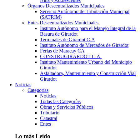
Niña y Adolescentes
Órganos Descentralizados Municipales
Servicio Autónomo de Tributación Municipal
(SATRIM)
Entes Descentralizados Municipales
Instituto Autónomo para el Manejo Integral de la
Basura de Girardot
Terminales de Girardot C.A
Instituto Autónomo de Mercados de Girardot
Ferias de Maracay CA
CONSTRUGIRARDOT C.A.
Instituto Mantenimiento Urbano del Municipio
Girardot
Asfaltadora, Mantenimiento y Construcción Vial
Girardot
Noticias
Categorías
Noticias
Todas las Categorías
Obras y Servicios Públicos
Tributario
Catastral
Entes
Lo más Leido