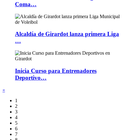
Coma…
Alcaldía de Girardot lanza primera Liga
…
Inicia Curso para Entrenadores
Deportivo…
«
1
2
3
4
5
6
7
8