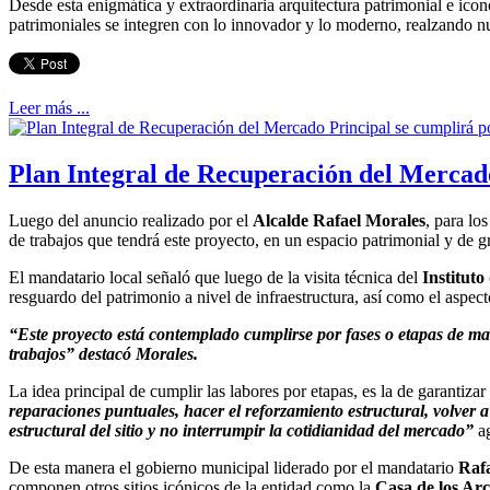
Desde esta enigmática y extraordinaria arquitectura patrimonial e ico
patrimoniales se integren con lo innovador y lo moderno, realzando nu
Leer más ...
Plan Integral de Recuperación del Mercado
Luego del anuncio realizado por el
Alcalde Rafael Morales
, para lo
de trabajos que tendrá este proyecto, en un espacio patrimonial y de g
El mandatario local señaló que luego de la visita técnica del
Instituto
resguardo del patrimonio a nivel de infraestructura, así como el aspect
“Este proyecto está contemplado cumplirse por fases o etapas de man
trabajos” destacó Morales.
La idea principal de cumplir las labores por etapas, es la de garantiza
reparaciones puntuales, hacer el reforzamiento estructural, volver a
estructural del sitio y no interrumpir la cotidianidad del mercado”
ag
De esta manera el gobierno municipal liderado por el mandatario
Rafa
componen otros sitios icónicos de la entidad como la
Casa de los Arc