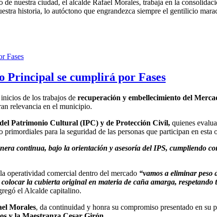
no de nuestra ciudad, el alcalde Rafael Morales, trabaja en la consolid
estra historia, lo autóctono que engrandezca siempre el gentilicio mara
 Principal se cumplirá por Fases
s inicios de los trabajos de
recuperación y embellecimiento del Merca
ran relevancia en el municipio.
 del Patrimonio Cultural (IPC) y de Protección Civil,
quienes evalua
o primordiales para la seguridad de las personas que participan en esta 
era continua, bajo la orientación y asesoría del IPS, cumpliendo con
r la operatividad comercial dentro del mercado
“vamos a eliminar peso de
 colocar la cubierta original en materia de caña amarga, respetando t
regó el Alcalde capitalino.
el Morales
, da continuidad y honra su compromiso presentado en su pla
os y la Maestranza Cesar Girón.