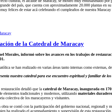
ecto cultural, el alcalde de Maracay, se mostró muy entusiasmado por p
s grande del país, que cuenta con aproximadamente 20.000 plantas en s
 muy felices de estar acá celebrando el cumpleaños de nuestra Maracay c
ración de la Catedral de Maracay
el Morales, informó sobre los avances en los trabajos de restauraci
01.
tólica se han realizado en varias áreas tanto internas como externas, de
esenta nuestra catedral para ese encuentro espiritual y familiar de l
 restauración detalló que la
catedral de Maracay, inaugurada en 1701
n de elementos tradicionales y modernos, utilizando
materiales durader
ia colectiva de los maracayeros y visitantes.
a obra se contó con la participación del gobierno nacional, regionall y
uien ha realizado el acompañamiento y supervisión de esta restauración.