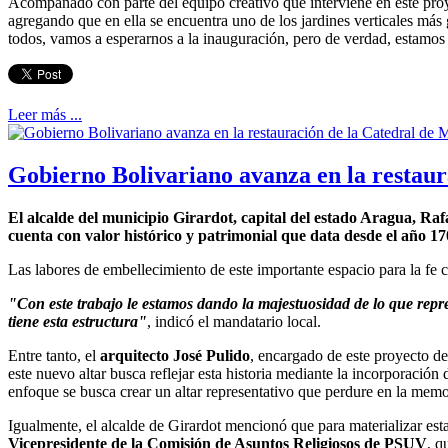
Acompañado con parte del equipo creativo que interviene en este proy
agregando que en ella se encuentra uno de los jardines verticales má
todos, vamos a esperarnos a la inauguración, pero de verdad, estamos
Leer más ...
Gobierno Bolivariano avanza en la restau
El alcalde del municipio Girardot, capital del estado Aragua, Rafa
cuenta con valor histórico y patrimonial que data desde el año 17
Las labores de embellecimiento de este importante espacio para la fe ca
"Con este trabajo le estamos dando la majestuosidad de lo que repr
tiene esta estructura"
, indicó el mandatario local.
Entre tanto, el
arquitecto José Pulido
, encargado de este proyecto de
este nuevo altar busca reflejar esta historia mediante la incorporació
enfoque se busca crear un altar representativo que perdure en la memor
Igualmente, el alcalde de Girardot mencionó que para materializar est
Vicepresidente de la Comisión de Asuntos Religiosos de PSUV
, q