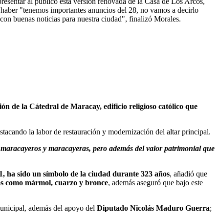
resentar al público esta versión renovada de la Casa de Los Arcos,
u haber "tenemos importantes anuncios del 28, no vamos a decirlo
on buenas noticias para nuestra ciudad", finalizó Morales.
ón de la Cátedral de Maracay, edificio religioso católico que
stacando la labor de restauración y modernización del altar principal.
os maracayeros y maracayeras, pero además del valor patrimonial que
, ha sido un símbolo de la ciudad durante 323 años
, añadió que
os como mármol, cuarzo y bronce
, además aseguró que bajo este
 municipal, además del apoyo del
Diputado Nicolás Maduro Guerra
;