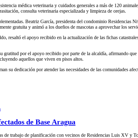
istencia médica veterinaria y cuidados generales a más de 120 animale
sitación, consulta veterinaria especializada y limpieza de orejas.
plementadas. Beatriz García, presidenta del condominio Residencias Niva
talmente gratuita y animó a los dueños de mascotas a aprovechar los serv
o, resaltó el apoyo recibido en la actualización de las fichas catastral
 gratitud por el apoyo recibido por parte de la alcaldía, afirmando qu
ncluyendo aquellos que viven en pisos altos.
rman su dedicación por atender las necesidades de las comunidades afect
afectados de Base Aragua
as de trabajo de planificación con vecinos de Residencias Luis XV y Tor