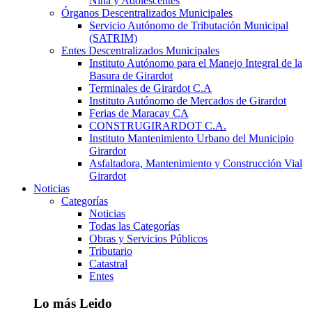
Niña y Adolescentes
Órganos Descentralizados Municipales
Servicio Autónomo de Tributación Municipal
(SATRIM)
Entes Descentralizados Municipales
Instituto Autónomo para el Manejo Integral de la
Basura de Girardot
Terminales de Girardot C.A
Instituto Autónomo de Mercados de Girardot
Ferias de Maracay CA
CONSTRUGIRARDOT C.A.
Instituto Mantenimiento Urbano del Municipio
Girardot
Asfaltadora, Mantenimiento y Construcción Vial
Girardot
Noticias
Categorías
Noticias
Todas las Categorías
Obras y Servicios Públicos
Tributario
Catastral
Entes
Lo más Leido