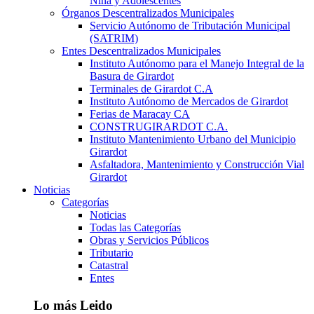
Niña y Adolescentes
Órganos Descentralizados Municipales
Servicio Autónomo de Tributación Municipal
(SATRIM)
Entes Descentralizados Municipales
Instituto Autónomo para el Manejo Integral de la
Basura de Girardot
Terminales de Girardot C.A
Instituto Autónomo de Mercados de Girardot
Ferias de Maracay CA
CONSTRUGIRARDOT C.A.
Instituto Mantenimiento Urbano del Municipio
Girardot
Asfaltadora, Mantenimiento y Construcción Vial
Girardot
Noticias
Categorías
Noticias
Todas las Categorías
Obras y Servicios Públicos
Tributario
Catastral
Entes
Lo más Leido