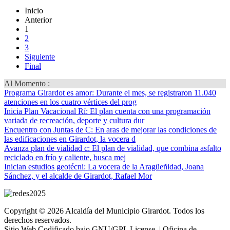
Inicio
Anterior
1
2
3
Siguiente
Final
Al Momento :
Programa Girardot es amor
: Durante el mes, se registraron 11.040
atenciones en los cuatro vértices del prog
Inicia Plan Vacacional Rí
: El plan cuenta con una programación
variada de recreación, deporte y cultura dur
Encuentro con Juntas de C
: En aras de mejorar las condiciones de
las edificaciones en Girardot, la vocera d
Avanza plan de vialidad c
: El plan de vialidad, que combina asfalto
reciclado en frío y caliente, busca mej
Inician estudios geotécni
: La vocera de la Aragüeñidad, Joana
Sánchez, y el alcalde de Girardot, Rafael Mor
Copyright © 2026 Alcaldía del Municipio Girardot. Todos los
derechos reservados.
Sitio Web Codificado bajo GNU/GPL License. | Oficina de